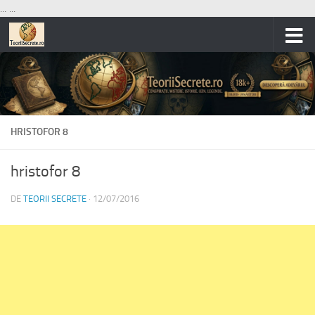
...
...
Skip to content
HRISTOFOR 8
hristofor 8
DE
TEORII SECRETE
·
12/07/2016