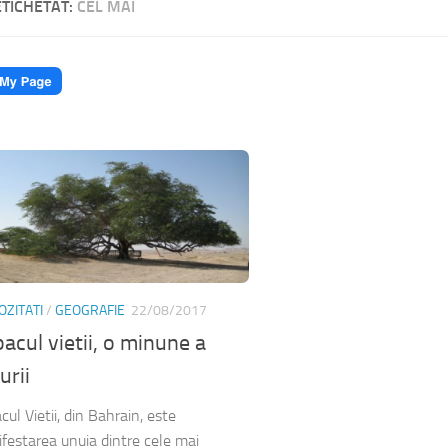
ETICHETAT:
CEL MAI
OZITATI
/
GEOGRAFIE
22/08/2017
acul vietii, o minune a
urii
cul Vietii, din Bahrain, este
festarea unuia dintre cele mai