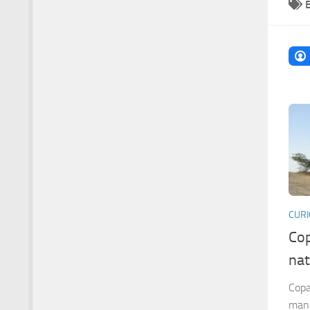
CURI
Cop
nat
Copa
mani