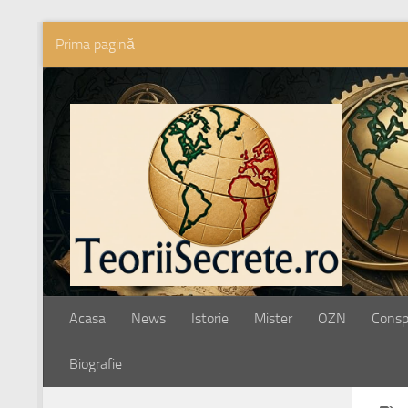
...
...
Prima pagină
Skip to content
Acasa
News
Istorie
Mister
OZN
Conspi
Biografie