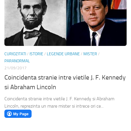
CURIOZITATI
/
ISTORIE
/
LEGENDE URBANE
/
MISTER
/
PARANORMAL
21/09/2017
Coincidenta stranie intre vietile J. F. Kennedy
si Abraham Lincoln
Coincidenta stranie intre vietile J. F. Kennedy si Abraham
Lincoln, reprezinta un mare mister si intrece ori ce...