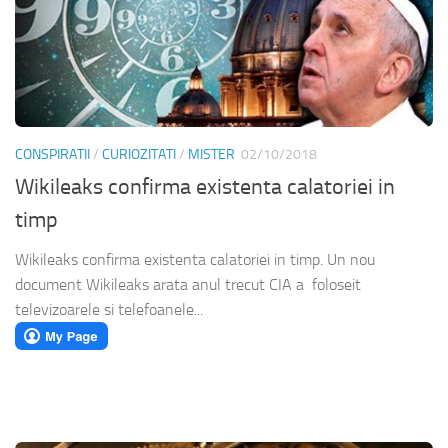
CONSPIRATII
/
CURIOZITATI
/
MISTER
02/10/2018
Wikileaks confirma existenta calatoriei in
timp
Wikileaks confirma existenta calatoriei in timp. Un nou
document Wikileaks arata anul trecut CIA a foloseit
televizoarele si telefoanele...