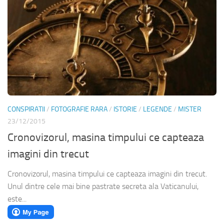
CONSPIRATII
/
FOTOGRAFIE RARA
/
ISTORIE
/
LEGENDE
/
MISTER
23/12/2015
Cronovizorul, masina timpului ce capteaza
imagini din trecut
Cronovizorul, masina timpului ce capteaza imagini din trecut.
Unul dintre cele mai bine pastrate secreta ala Vaticanului,
este...