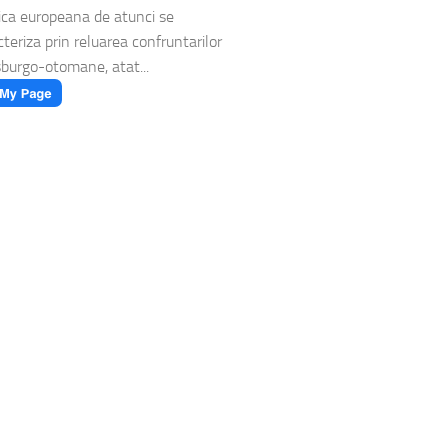
tica europeana de atunci se
cteriza prin reluarea confruntarilor
burgo-otomane, atat...