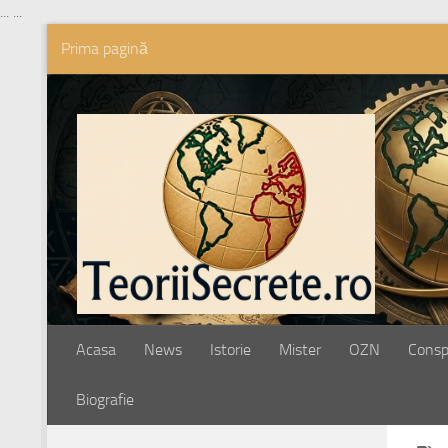
...
...
Prima pagină
Skip to content
Acasa
News
Istorie
Mister
OZN
Conspi
Biografie