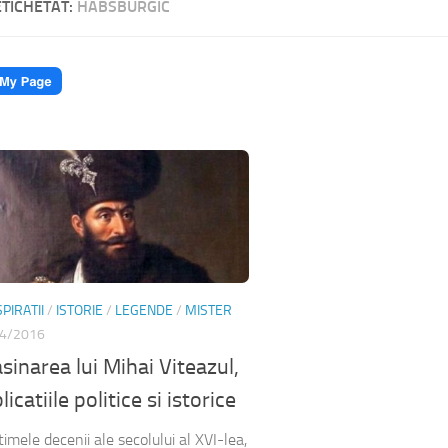
ETICHETAT:
HABSBURGIC
PIRATII
/
ISTORIE
/
LEGENDE
/
MISTER
4/2016
sinarea lui Mihai Viteazul,
licatiile politice si istorice
timele decenii ale secolului al XVI-lea,