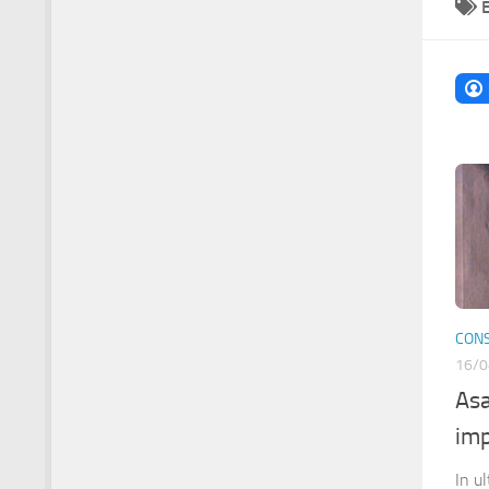
CONS
16/0
Asa
imp
In ul