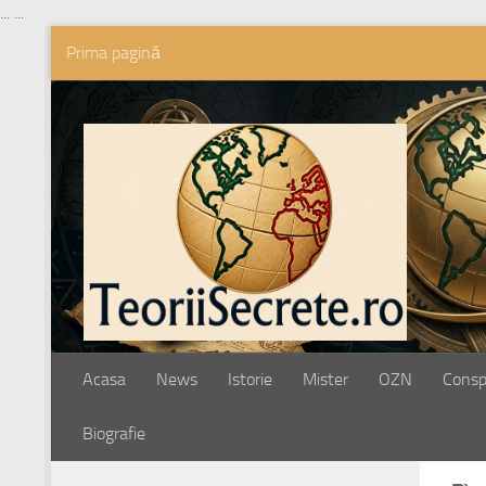
...
...
Prima pagină
Skip to content
Acasa
News
Istorie
Mister
OZN
Conspi
Biografie