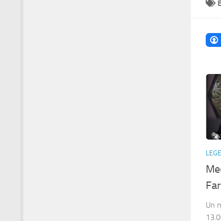
LEG
Med
Fa
Un m
13.0