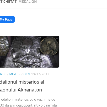
ETICHETAT:
MEDALION
ENDE
/
MISTER
/
OZN
19/12/2017
alionul misterios al
raonului Akhenaton
edalion misterios, cu o vechime de
00 de ani, descoperit intr-o piramida,