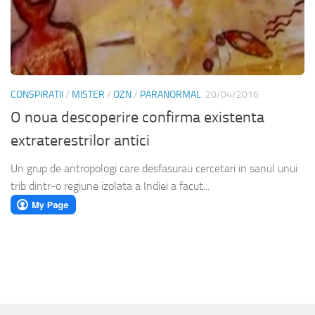
CONSPIRATII
/
MISTER
/
OZN
/
PARANORMAL
20/04/2016
O noua descoperire confirma existenta
extraterestrilor antici
Un grup de antropologi care desfasurau cercetari in sanul unui
trib dintr-o regiune izolata a Indiei a facut...