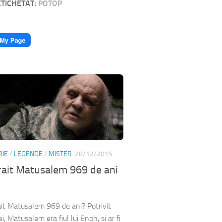
ETICHETAT:
POTOP
RIE
/
LEGENDE
/
MISTER
28/12/2015
rait Matusalem 969 de ani
ait Matusalem 969 de ani? Potrivit
ei, Matusalem era fiul lui Enoh, si ar fi