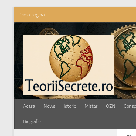
...
...
Prima pagină
Skip to content
Acasa
News
Istorie
Mister
OZN
Conspi
Biografie