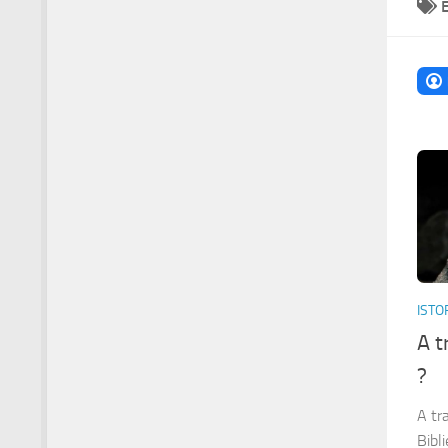
ISTO
A t
?
A tr
Bibli