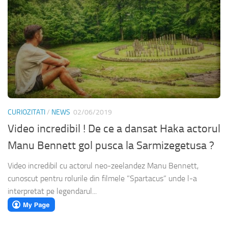
CURIOZITATI
/
NEWS
02/06/2019
Video incredibil ! De ce a dansat Haka actorul
Manu Bennett gol pusca la Sarmizegetusa ?
Video incredibil cu actorul neo-zeelandez Manu Bennett,
cunoscut pentru rolurile din filmele ”Spartacus” unde l-a
interpretat pe legendarul...