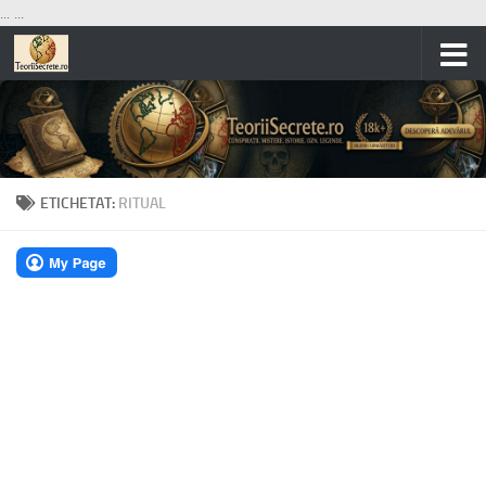
...
...
Skip to content
ETICHETAT:
RITUAL