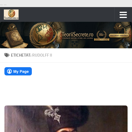
...
...
Skip to content
ETICHETAT:
RUDOLFF II