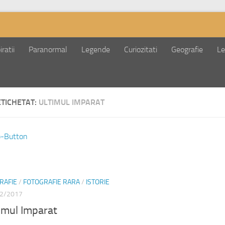
ratii
Paranormal
Legende
Curiozitati
Geografie
Le
ETICHETAT:
ULTIMUL IMPARAT
RAFIE
/
FOTOGRAFIE RARA
/
ISTORIE
2/2017
imul Imparat