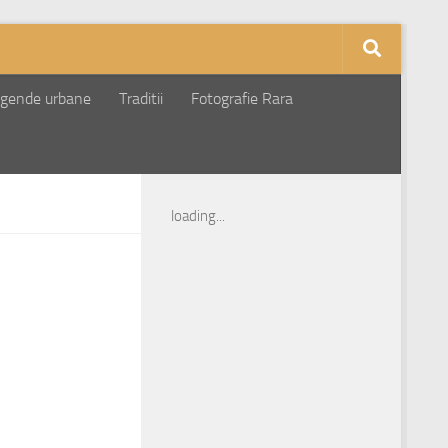
gende urbane
Traditii
Fotografie Rara
loading...