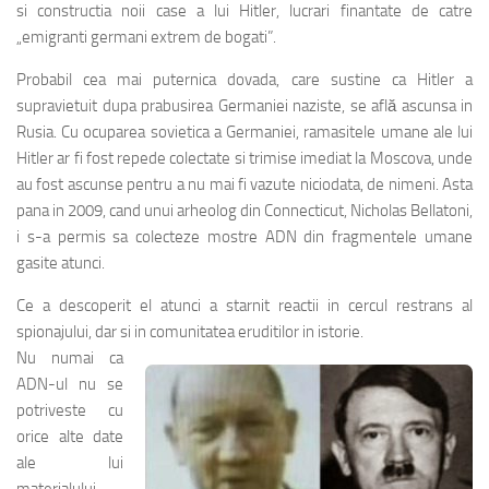
si constructia noii case a lui Hitler, lucrari finantate de catre
„emigranti germani extrem de bogati”.
Probabil cea mai puternica dovada, care sustine ca Hitler a
supravietuit dupa prabusirea Germaniei naziste, se află ascunsa in
Rusia. Cu ocuparea sovietica a Germaniei, ramasitele umane ale lui
Hitler ar fi fost repede colectate si trimise imediat la Moscova, unde
au fost ascunse pentru a nu mai fi vazute niciodata, de nimeni. Asta
pana in 2009, cand unui arheolog din Connecticut, Nicholas Bellatoni,
i s-a permis sa colecteze mostre ADN din fragmentele umane
gasite atunci.
Ce a descoperit el atunci a starnit reactii in cercul restrans al
spionajului, dar si in comunitatea eruditilor in istorie.
Nu numai ca
ADN-ul nu se
potriveste cu
orice alte date
ale lui
materialului