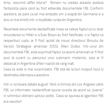
timp, rescriind altfel istoria? Nimeni nu credea aceasta ipoteza
fantezista pana cand au fost eliberate documentele FBI. Conform
acestora, se pare ca cel mai antipatic om a scapat din Germania si a
dus un trai linistit intr-o localitate rurala din Argentina.
Recentele documente declasificate incep sa releve faptul ca nu doar
sinuciderea lui Hitler si a Evei Braun au fost falsificate, ci si faptul ca
respectivul cuplu ar fi fost ajutat de insusi directorul Biroului de
Servicii Strategice american (OSS), Allen Dulles. Intr-unul din
documentele FBI, este exprimat faptul ca spionii americani ar fi fost
pusi la curent cu parcursul unui submarin misterios, care ar fi
debarcat in Argentina ofiteri nazisti de rang inalt.
Ceea ce este si mai surprinzator, FBI stia de la bun inceput locul si
destinatia ulterioara a acestora.
Intr-o scrisoare datata august 1945 si trimisa din Los Angeles catre
FBI, un informator neidentificat spune ca este de acord sa „toarne”
in schimbul obtinerii azilului politic. Ceea ce spunea el agentilor FBI
era naucitor!