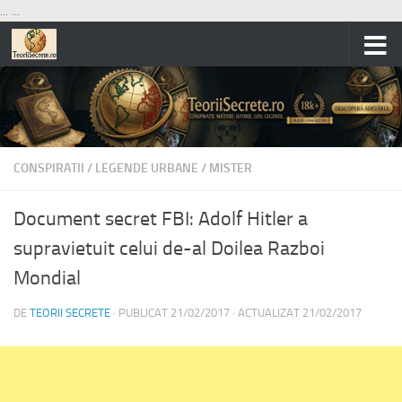
...
...
Skip to content
CONSPIRATII
/
LEGENDE URBANE
/
MISTER
Document secret FBI: Adolf Hitler a
supravietuit celui de-al Doilea Razboi
Mondial
DE
TEORII SECRETE
· PUBLICAT
21/02/2017
· ACTUALIZAT
21/02/2017