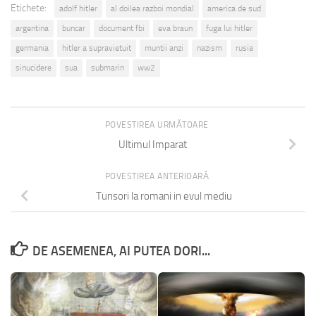
Etichete:
adolf hitler
al doilea razboi mondial
america de sud
argentina
buncar
document fbi
eva braun
fuga lui hitler
germania
hitler a supravietuit
muntii anzi
nazism
rusia
sinucidere
sua
submarin
ww2
POVESTIREA URMĂTOARE
Ultimul Imparat
POVESTIREA ANTERIOARĂ
Tunsori la romani in evul mediu
DE ASEMENEA, AI PUTEA DORI...