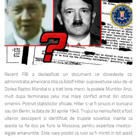
Recent FBI a declasificat un document ce dovedeste ca
administratia americana stia ca Adolf Hitler supravietuise celui de-al
Doilea Razboi Mondial si a trait bine merci, la poalele Muntilor Anzi,
mult dupa terminarea celui mai mare conflict armat din istoria
omenirii. Potrivit statisticilor oficiale, Hitler s-ar fi sinucis in buncarul
sau din Berlin, la data de 30 aprilie 1945. Trupul lui neinsufletit a fost
ulterior descoperit si identificat de trupele sovietice, inainte ca
acesta sa fie dus pe furis la Moscova, pentru expertize medico-
legale amanuntite. Este oare posibil ca rusii sa fi mintit in tot acest