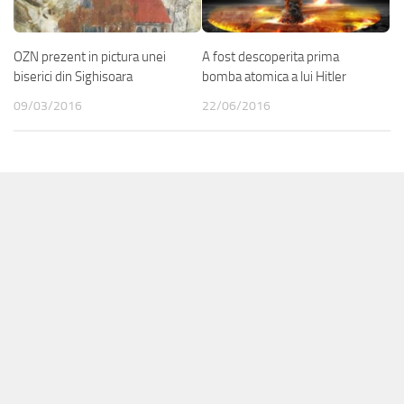
OZN prezent in pictura unei
A fost descoperita prima
biserici din Sighisoara
bomba atomica a lui Hitler
09/03/2016
22/06/2016