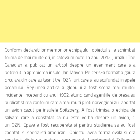
Conform declaratiilor membrilor echipajului, obiectul si-a schimbat
forma de mai multe ori, in cateva minute. In anul 2012, jurnalul The
Canadian a publicat un articol despre un eveniment care s-a
petrecut in apropierea insulei Jan Mayen. Pe cer s-a format o gaura
circulara din care au tasnit trei
OZN
-uri, care s-au scufundat in apele
oceanului. Regiunea arctica a globului a fost scena mai multor
incidente, incepand cu anul 1952, atunci cand agentiile de presa au
publicat stirea conform careia mai multi piloti norvegieni au raportat
un avion cazut pe insulele Spitzberg. A fost trimisa o echipa de
salvare care a constatat ca nu este vorba despre un avion, ci
un
OZN
. Epava a fost recuperata si pentru studierea sa au fost
cooptati si specialisti americani. Obiectul avea forma ovala si era
construit dintr-un material necunoscut. Locotenentul Tyllensen