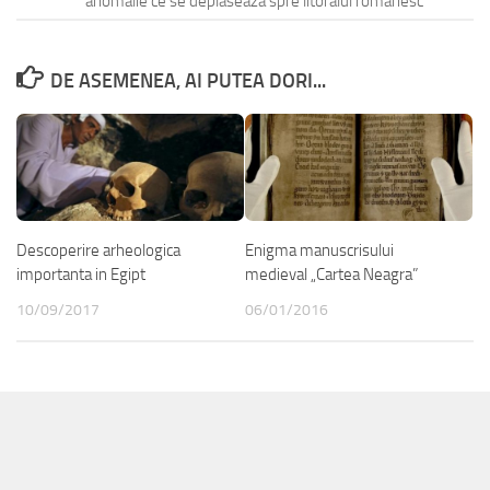
anomalie ce se deplaseaza spre litoralul romanesc
DE ASEMENEA, AI PUTEA DORI...
Descoperire arheologica
Enigma manuscrisului
importanta in Egipt
medieval „Cartea Neagra”
10/09/2017
06/01/2016