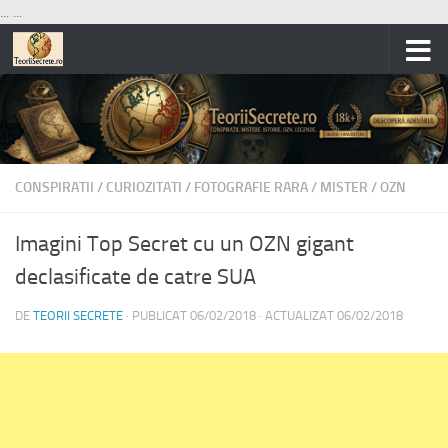
...
...
Skip to content
CONSPIRATII
/
CURIOZITATI
/
FOTOGRAFIE RARA
/
MISTER
/
OZN
Imagini Top Secret cu un OZN gigant
declasificate de catre SUA
DE
TEORII SECRETE
· PUBLICAT
06/02/2018
· ACTUALIZAT
06/02/2018