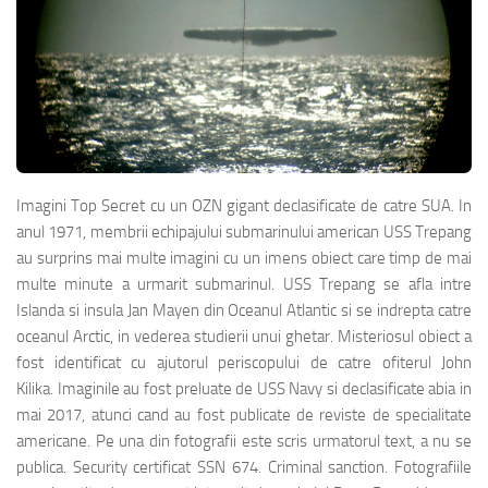
Imagini Top Secret cu un OZN gigant declasificate de catre SUA. In
anul 1971, membrii echipajului submarinului american USS Trepang
au surprins mai multe imagini cu un imens obiect care timp de mai
multe minute a urmarit submarinul. USS Trepang se afla intre
Islanda si insula Jan Mayen din Oceanul Atlantic si se indrepta catre
oceanul Arctic, in vederea studierii unui ghetar. Misteriosul obiect a
fost identificat cu ajutorul periscopului de catre ofiterul John
Kilika. Imaginile au fost preluate de USS Navy si declasificate abia in
mai 2017, atunci cand au fost publicate de reviste de specialitate
americane. Pe una din fotografii este scris urmatorul text, a nu se
publica. Security certificat SSN 674. Criminal sanction. Fotografiile