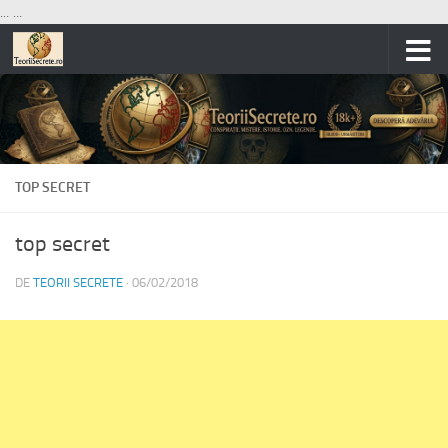
...
...
Skip to content
TOP SECRET
top secret
DE
TEORII SECRETE
·
06/02/2018