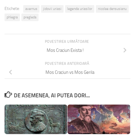
Etichete:
avernus
jidovii uriasi
legenda uriasilor
nicolae densusianu
phlegra
pregleda
POVESTIREA URMĂTOARE
Mos Craciun Exista !
POVESTIREA ANTERIOARĂ
Mos Craciun vs Mos Gerila
DE ASEMENEA, AI PUTEA DORI...