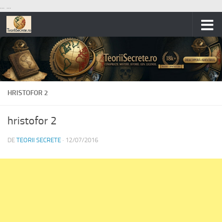
...
...
Skip to content
HRISTOFOR 2
hristofor 2
DE
TEORII SECRETE
·
12/07/2016