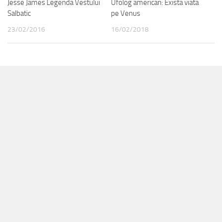
Jesse James Legenda Vestului
Ufolog american: Exista viata
Salbatic
pe Venus
23/02/2016
16/02/2018