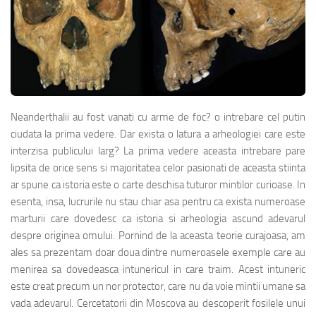
Neanderthalii au fost vanati cu arme de foc? o intrebare cel putin
ciudata la prima vedere. Dar exista o latura a arheologiei care este
interzisa publicului larg? La prima vedere aceasta intrebare pare
lipsita de orice sens si majoritatea celor pasionati de aceasta stiinta
ar spune ca istoria este o carte deschisa tuturor mintilor curioase. In
esenta, insa, lucrurile nu stau chiar asa pentru ca exista numeroase
marturii care dovedesc ca istoria si arheologia ascund adevarul
despre originea omului. Pornind de la aceasta teorie curajoasa, am
ales sa prezentam doar doua dintre numeroasele exemple care au
menirea sa dovedeasca intunericul in care traim. Acest intuneric
este creat precum un nor protector, care nu da voie mintii umane sa
vada adevarul. Cercetatorii din Moscova au descoperit fosilele unui