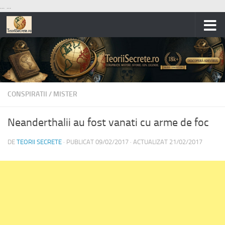
...
...
Skip to content
CONSPIRATII
/
MISTER
Neanderthalii au fost vanati cu arme de foc
DE
TEORII SECRETE
· PUBLICAT
09/02/2017
· ACTUALIZAT
21/02/2017