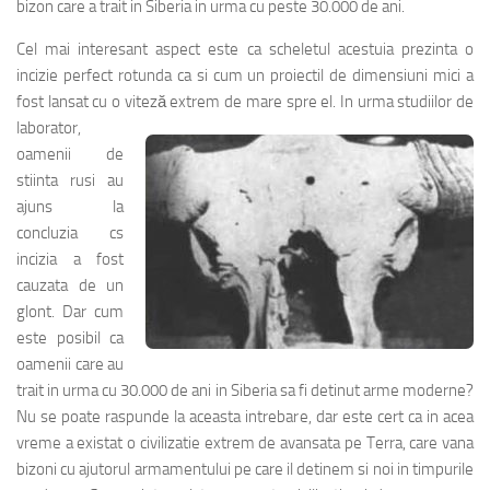
bizon care a trait in Siberia in urma cu peste 30.000 de ani.
Cel mai interesant aspect este ca scheletul acestuia prezinta o
incizie perfect rotunda ca si cum un proiectil de dimensiuni mici a
fost lansat cu o viteză extrem de
mare spre el. In urma studiilor de
laborator,
oamenii de
stiinta rusi au
ajuns la
concluzia cs
incizia a fost
cauzata de un
glont. Dar cum
este posibil ca
oamenii care au
trait in urma cu 30.000 de ani in Siberia sa fi detinut arme moderne?
Nu se poate raspunde la aceasta intrebare, dar este cert ca in acea
vreme a existat o civilizatie extrem de avansata pe Terra, care vana
bizoni cu ajutorul armamentului pe care il detinem si noi in timpurile