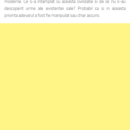
moderne. Ce s-a intamplat cu aceasta civilizatie si de ce nu s-au
descoperit urme ale existentei sale? Probabil ca si in aceasta
privinta adevarul a fost fie manipulat sau chiar ascuns.