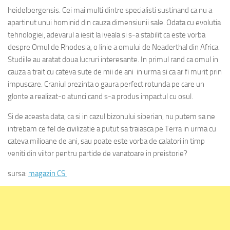
heidelbergensis. Cei mai multi dintre specialisti sustinand ca nu a
apartinut unui hominid din cauza dimensiunii sale. Odata cu evolutia
tehnologiei, adevarul a iesit la iveala si s-a stabilit ca este vorba
despre Omul de Rhodesia, o linie a omului de Neaderthal din Africa.
Studiile au aratat doua lucruri interesante. In primul rand ca omul in
cauza a trait cu cateva sute de mii de ani in urma si ca ar fi murit prin
impuscare. Craniul prezinta o gaura perfect rotunda pe care un
glonte a realizat-o atunci cand s-a produs impactul cu osul.
Si de aceasta data, ca si in cazul bizonului siberian, nu putem sa ne
intrebam ce fel de civilizatie a putut sa traiasca pe Terra in urma cu
cateva milioane de ani, sau poate este vorba de calatori in timp
veniti din viitor pentru partide de vanatoare in preistorie?
sursa:
magazin CS