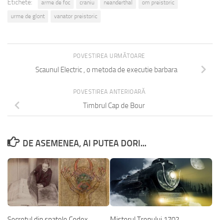
Etichete:
arme de foc
craniu
neanderthal
om preistoric
urme de glont
vanator preistoric
POVESTIREA URMĂTOARE
Scaunul Electric , o metoda de executie barbara
POVESTIREA ANTERIOARĂ
Timbrul Cap de Bour
DE ASEMENEA, AI PUTEA DORI...
Secretul din spatele Codex
Misterul Trenului 1702