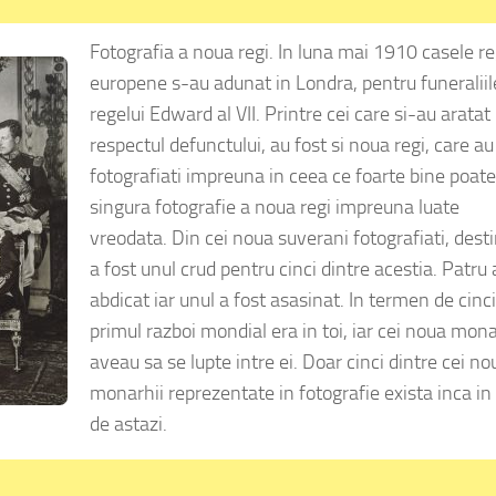
Fotografia a noua regi. In luna mai 1910 casele r
europene s-au adunat in Londra, pentru funeraliil
regelui Edward al VII.
Printre cei care si-au aratat
respectul defunctului, au fost si noua regi, care au
fotografiati impreuna in ceea ce foarte bine poate 
singura fotografie a noua regi impreuna luate
vreodata.
Din cei noua suverani fotografiati, desti
a fost unul crud pentru cinci dintre acestia. Patru 
abdicat iar unul a fost asasinat.
I
n termen de cinci
primul razboi mondial era in toi, iar cei noua mon
aveau sa se lupte intre ei.
Doar cinci dintre cei no
monarhii reprezentate in fotografie exista inca in
de astazi.