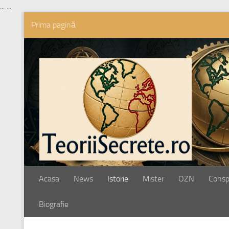
...
...
Prima pagină
Skip to content
Acasa
News
Istorie
Mister
OZN
Conspi
Biografie