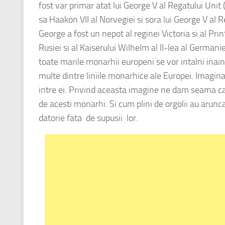
fost var primar atat lui George V al Regatului Unit 
sa Haakon VII al Norvegiei si sora lui George V al R
George a fost un nepot al reginei Victoria si al Print
Rusiei si al Kaiserului Wilhelm al II-lea al Germanie
toate marile monarhii europeni se vor intalni inai
multe dintre liniile monarhice ale Europei.
Imaginat
intre ei.
Privind aceasta imagine ne dam seama ca p
de acesti monarhi.
S
i cum plini de orgolii au arun
datorie fata de supusii lor.