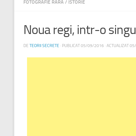
FOTOGRAFIE RARA
/
ISTORIE
Noua regi, intr-o singu
DE
TEORII SECRETE
· PUBLICAT
05/09/2016
· ACTUALIZAT
05