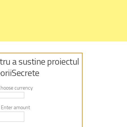
ru a sustine proiectul
oriiSecrete
Choose currency
Enter amount