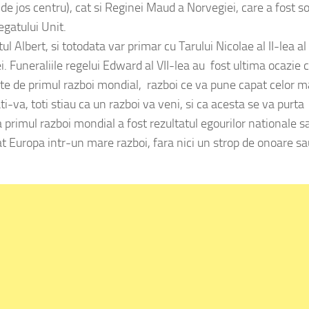
(de jos centru), cat si Reginei Maud a Norvegiei, care a fost so
egatului Unit.
ul Albert, si totodata var primar cu Tarului Nicolae al II-lea al
i.
Funeraliile regelui Edward al VII-lea au fost ultima ocazie 
nte de primul razboi mondial, razboi ce va pune capat celor m
i-va, toti stiau ca un razboi va veni, si ca acesta se va purta
rimul razboi mondial a fost rezultatul egourilor nationale s
cat Europa intr-un mare razboi, fara nici un strop de onoare sa