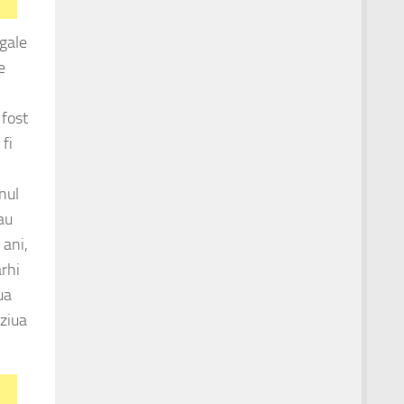
egale
e
 fost
fi
nul
au
 ani,
arhi
ua
 ziua