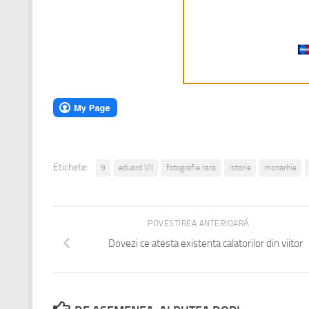
Etichete:
9
eduard VII
fotografie rara
istorie
monarhie
POVESTIREA ANTERIOARĂ
Dovezi ce atesta existenta calatorilor din viitor