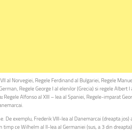
II al Norvegiei, Regele Ferdinand al Bulgariei, Regele Manue
 German, Regele George I al elenilor (Grecia) si regele Albert I 
a
:
Regele Alfonso al XIII – lea al Spaniei, Regele-imparat Geo
 Danemarcai.
ne.
De exemplu, Frederik VIII-lea al Danemarcai (dreapta jos) 
in timp ce Wilhelm al II-lea al Germaniei (sus, a 3 din dreapta)