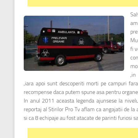
Sa
amb
pre
Mul
fi 
com
mod
,in
,iara apoi sunt descoperiti morti pe campuri far
recompense daca putem spune asa pentru organel
In anul 2011 aceasta legenda ajunsese la nivelul 
reportaj al Stirilor Pro Tv aflam ca angajatii de l
si ca 8 echipaje au fost atacate de parinti furiosi sa