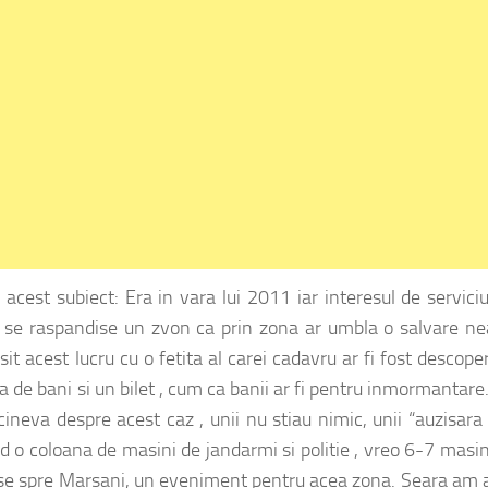
acest subiect: Era in vara lui 2011 iar interesul de servic
lj, se raspandise un zvon ca prin zona ar umbla o salvare n
sit acest lucru cu o fetita al carei cadavru ar fi fost descoper
ga de bani si un bilet , cum ca banii ar fi pentru inmormantare
neva despre acest caz , unii nu stiau nimic, unii “auzisara 
ad o coloana de masini de jandarmi si politie , vreo 6-7 masin
u-se spre Marsani, un eveniment pentru acea zona. Seara am 