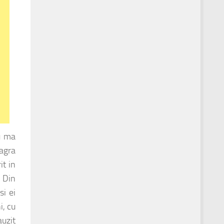
iu ma
eagra
it in
. Din
si ei
i, cu
auzit