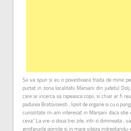
Sa va spun si eu o povestioara traita de mine pe 
purtat in zona localitatii Marsani din judetul Do
care ar incerca sa rapeasca copii, si chiar ar fi reu
padurea Bratovoiesti , lipsit de organe si cu o pun
curiozitate m-am interesat in Marsani daca stie ci
ceva”.La vre-o doua trei zile, intr-o dimineata , v
girofarurile pornite si in mare viteza indreptand