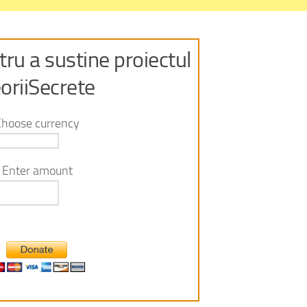
ru a sustine proiectul
oriiSecrete
Choose currency
Enter amount