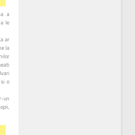
na a
 a le
ca ar
ne la
nilor
heati
lvari
 si o
tr-un
opii,