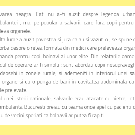
lvarea neagra. Cati nu a-ti auzit despre legenda urba
ulantei , mai pe popular a salvarii, care fura copii pentru
leva organele.
ta lume a auzit povestea si jura ca au si vazut-o , se spune 
vorba despre o retea formata din medici care preleveaza orga
anda pentru copii bolnavi ai unor elite. Din relatarile oame
ul de operare ar fi simplu : sunt abordati copii nesupraveg
 deosebi in zonele rurale, si ademeniti in interiorul unei sa
a organe si cu o punga de bani in cavitatea abdominala ca
e prelevate.
unei isterii nationale, salvarile erau atacate cu pietre, in
a ambulanta Bucuresti preiau cu teama orice apel cu pacienti c
u de vecini speriati ca bolnavii ar putea fi rapiti.