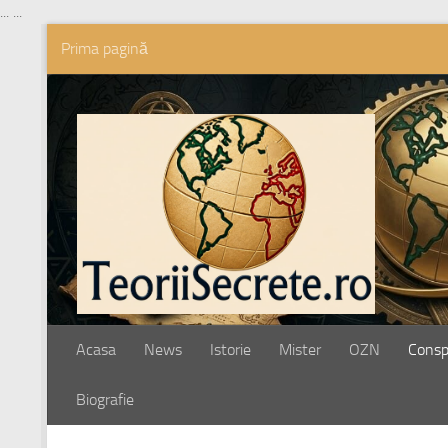
...
...
Prima pagină
Skip to content
Acasa
News
Istorie
Mister
OZN
Conspi
Biografie