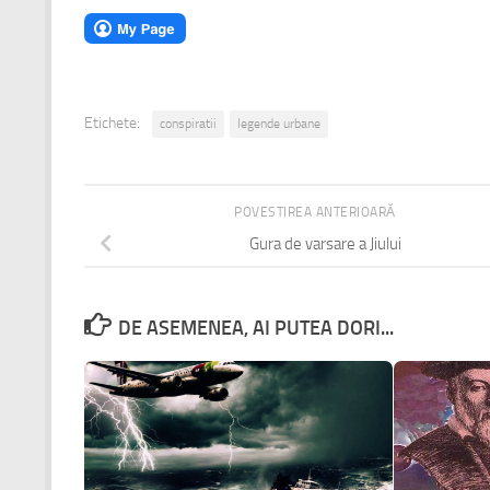
Etichete:
conspiratii
legende urbane
POVESTIREA ANTERIOARĂ
Gura de varsare a Jiului
DE ASEMENEA, AI PUTEA DORI...