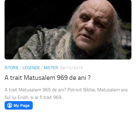
ISTORIE
/
LEGENDE
/
MISTER
28/12/2015
A trait Matusalem 969 de ani ?
A trait Matusalem 969 de ani? Potrivit Bibliei, Matusalem era
fiul lui Enoh, si ar fi trait 969...