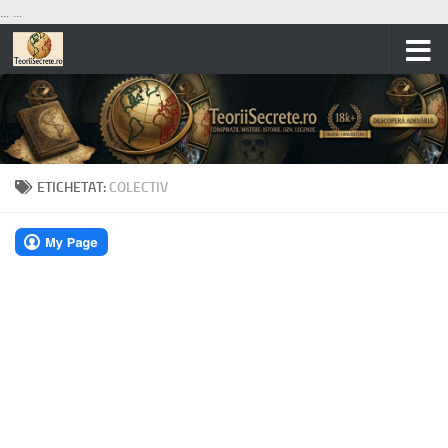
...
...
Skip to content
ETICHETAT:
COLECTIV