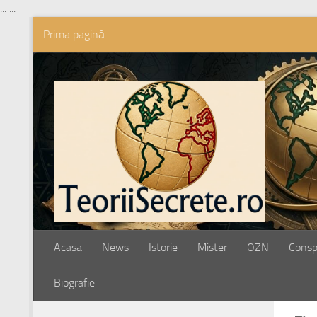
...
...
Prima pagină
Skip to content
Acasa
News
Istorie
Mister
OZN
Conspi
Biografie