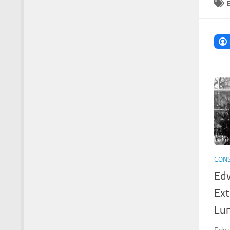
CONS
Ed
Ext
Lu