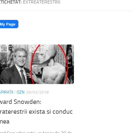
ETICHETAT:
EXTREATERESTRII
PIRATII
/
OZN
28/03/2018
ward Snowden:
raterestrii exista si conduc
mea