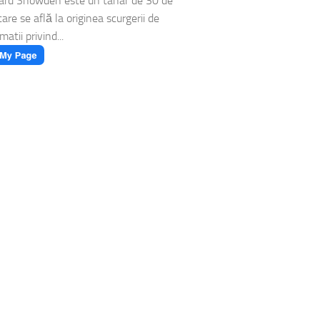
rd Snowden este un tanar de 30 de
care se află la originea scurgerii de
matii privind...