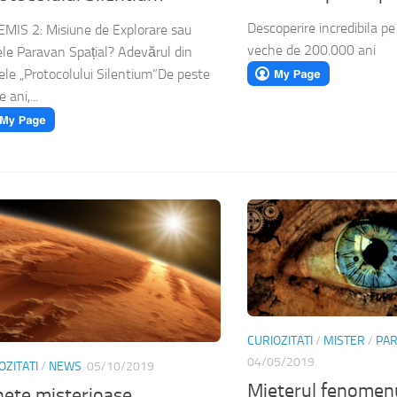
Descoperire incredibila p
MIS 2: Misiune de Explorare sau
veche de 200.000 ani
le Paravan Spațial? Adevărul din
ele „Protocolului Silentium”​De peste
 ani,...
CURIOZITATI
/
MISTER
/
PA
04/05/2019
OZITATI
/
NEWS
05/10/2019
Mieterul fenomenu
ete misterioase