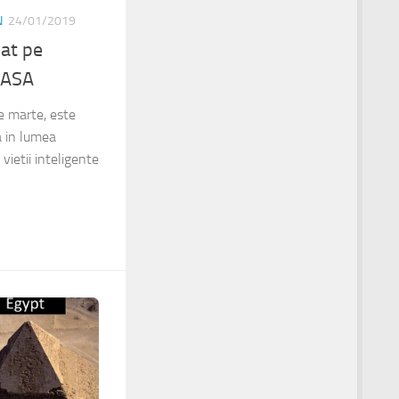
N
24/01/2019
at pe
NASA
e marte, este
 in lumea
 vietii inteligente