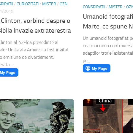
PIRATII
/
CURIOZITATI
/
MISTER
/
OZN
CONSPIRATII
/
MISTER
/
OZ
1/2019
Umanoid fotografi
l Clinton, vorbind despre o
Marte, ce spune 
ibila invazie extraterestra
Un umanoid fotografiat p
 Clinton al 42-lea presedinte al
cea mai noua controversa
elor Unite ale Americii a fost invitat
adeptilor troriei existentei
-o emisiune de divertisment,
pe...
rata...