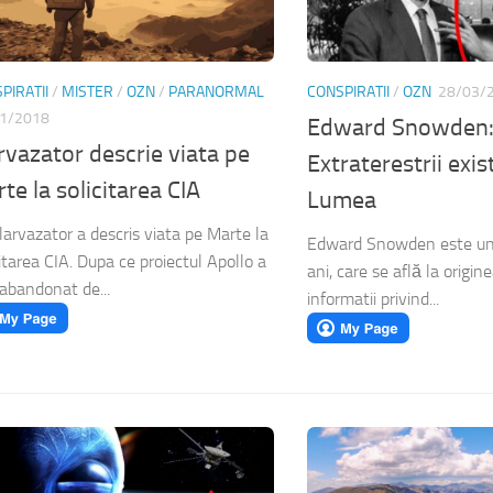
PIRATII
/
MISTER
/
OZN
/
PARANORMAL
CONSPIRATII
/
OZN
28/03/
1/2018
Edward Snowden
rvazator descrie viata pe
Extraterestrii exi
te la solicitarea CIA
Lumea
larvazator a descris viata pe Marte la
Edward Snowden este un
citarea CIA. Dupa ce proiectul Apollo a
ani, care se află la origin
 abandonat de...
informatii privind...