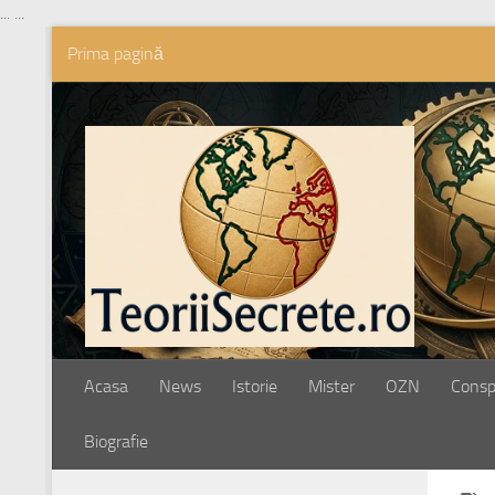
...
...
Prima pagină
Skip to content
Acasa
News
Istorie
Mister
OZN
Conspi
Biografie