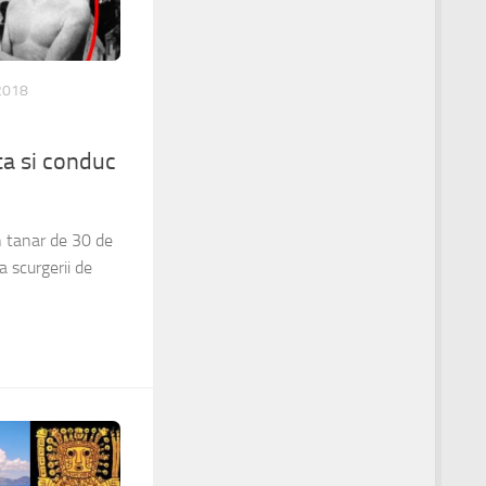
2018
:
sta si conduc
 tanar de 30 de
ea scurgerii de