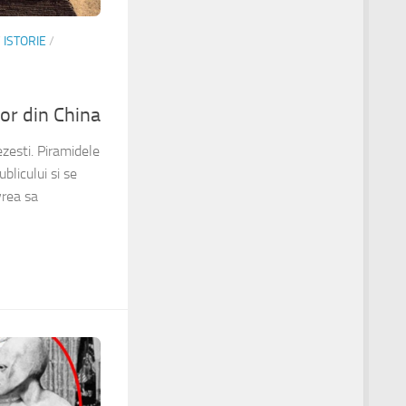
/
ISTORIE
/
or din China
zesti. Piramidele
blicului si se
vrea sa