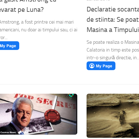
Declaratie socant
varat pe Luna?
de stiinta: Se poat
 Amstrong, a fost printre cei mai mari
Masina a Timpului
americani, nu doar ai timpului sau, ci ai
or...
Se poate realiza o Masina
Calatoria in timp este posi
intr-o singură directie, in..