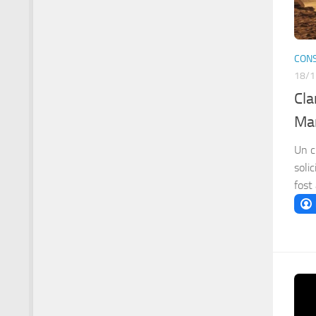
CONS
18/1
Cla
Mar
Un c
soli
fost