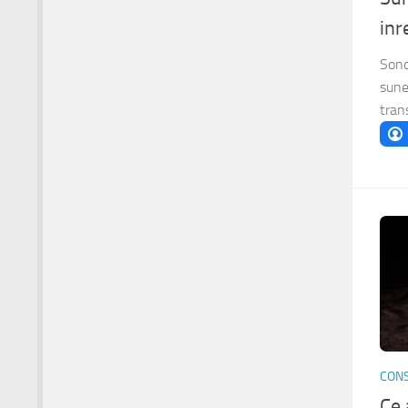
inr
Sond
sune
tran
CONS
Ce 