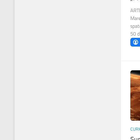
ARTE
Mare
spat
50 de
CURI
Sun