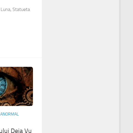
e Luna, Statueta
RANORMAL
lui Deja Vu