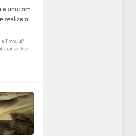
a a unui om
e realiza o
 a Timpului?
bila, insa doar
.