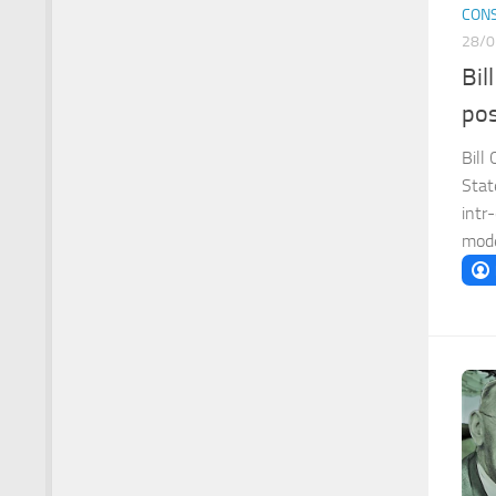
CONS
28/0
Bil
pos
Bill
Stat
intr
mode