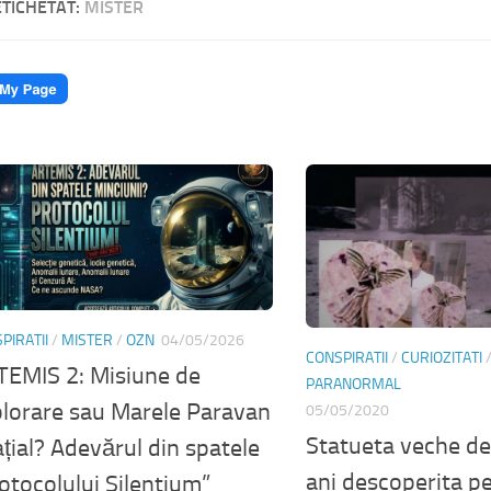
ETICHETAT:
MISTER
PIRATII
/
MISTER
/
OZN
04/05/2026
CONSPIRATII
/
CURIOZITATI
EMIS 2: Misiune de
PARANORMAL
lorare sau Marele Paravan
05/05/2020
Statueta veche d
țial? Adevărul din spatele
ani descoperita p
otocolului Silentium”