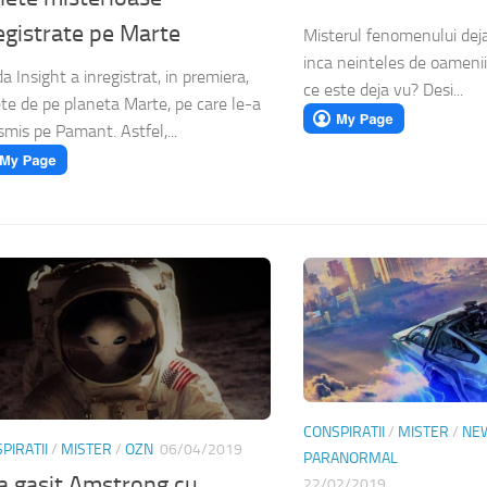
egistrate pe Marte
Misterul fenomenului deja
inca neinteles de oamenii 
a Insight a inregistrat, in premiera,
ce este deja vu? Desi...
te de pe planeta Marte, pe care le-a
smis pe Pamant. Astfel,...
CONSPIRATII
/
MISTER
/
NE
PIRATII
/
MISTER
/
OZN
06/04/2019
PARANORMAL
a gasit Amstrong cu
22/02/2019