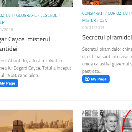
CONSPIRATII
/
CURIOZITATI
OZITATI
/
GEOGRAFIE
/
LEGENDE
/
MISTER
/
OZN
TER
05/01/2019
1/2019
Secretul piramidel
ar Cayce, misterul
antidei
Secretul piramidelor chine
din China sunt interzise pu
erul Atlantidei, a fost rezolvat in
crede ca astfel guvernul 
unea lui Edgard Cayce. Totul a inceput
pastreze...
ul 1968, cand pilotul...