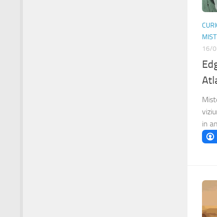
CURI
MIS
16/0
Edg
Atl
Mist
vizi
in an