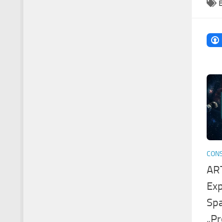
CONS
ART
Exp
Spa
„Pr