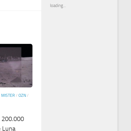
loading...
/
MISTER
/
OZN
/
e 200.000
e Luna