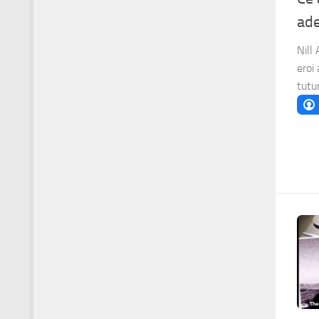
ade
Nill
eroi 
tutur