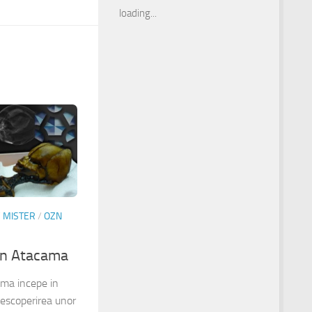
loading...
/
MISTER
/
OZN
in Atacama
ama incepe in
descoperirea unor