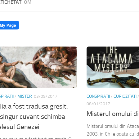
ETICHETAT:
OM
PIRATII
/
MISTER
03/09/2017
CONSPIRATII
/
CURIOZITATI
08/01/2017
lia a fost tradusa gresit.
Misterul omului d
singur cuvant schimba
elesul Genezei
Misterul omului din Atac
2003, in Chile odata cu 