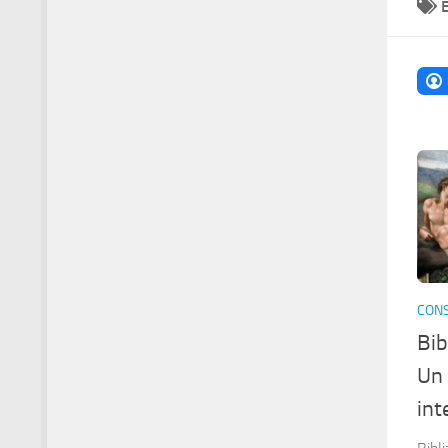
CONS
Bib
Un 
int