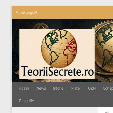
...
...
Prima pagină
Skip to content
Acasa
News
Istorie
Mister
OZN
Conspi
Biografie