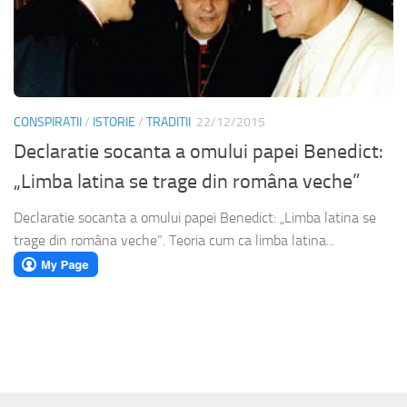
CONSPIRATII
/
ISTORIE
/
TRADITII
22/12/2015
Declaratie socanta a omului papei Benedict:
„Limba latina se trage din româna veche”
Declaratie socanta a omului papei Benedict: „Limba latina se
trage din româna veche”. Teoria cum ca limba latina...