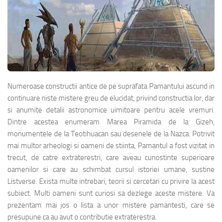
Numeroase constructii antice de pe suprafata Pamantului ascund in
continuare niste mistere greu de elucidat, privind constructia lor, dar
si anumite detalii astronomice uimitoare pentru acele vremuri.
Dintre acestea enumeram Marea Piramida de la Gizeh,
monumentele de la Teotihuacan sau desenele de la Nazca. Potrivit
mai multor arheologi si oameni de stiinta, Pamantul a fost vizitat in
trecut, de catre extraterestri, care aveau cunostinte superioare
oamenilor si care au schimbat cursul istoriei umane, sustine
Listverse. Exista multe intrebari, teorii si cercetari cu privire la acest
subiect. Multi oameni sunt curiosi sa dezlege aceste mistere. Va
prezentam mai jos o lista a unor mistere pamantesti, care se
presupune ca au avut o contributie extraterestra.