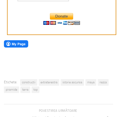
Etichete:
constructii
extraterestra
istorie ascunsa
maya
nazca
piramide
terra
top
POVESTIREA URMĂTOARE