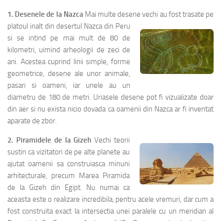
1. Desenele de la Nazca
Mai multe desene vechi au fost trasate pe
platoul inalt din desertul Nazc
a din Peru
si se intind pe mai mult de 80 de
kilometri, uimind arheologii de zeci de
ani. Acestea cuprind linii simple, forme
geometrice, desene ale unor animale,
pasari si oameni, iar unele au un
diametru de 180 de metri. Uriasele desene pot fi vizualizate doar
din aer si nu exista nicio dovada ca oamenii din Nazca ar fi inventat
aparate de zbor.
2. Piramidele de la Gizeh
Vechi teorii
sustin ca vizitatori de pe alte planete au
ajutat oamenii sa construiasca minuni
arhitecturale, precum Marea Piramida
de la Gizeh din Egipt. Nu numai ca
aceasta este o realizare incredibila, pentru acele vremuri, dar cum a
fost construita exact la intersectia unei paralele cu un meridian al