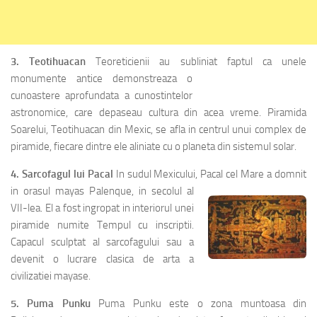
3. Teotihuacan
Teoreticienii au subliniat faptul
ca unele
monumente antice demonstreaza o
cunoastere aprofundata a cunostintelor
astronomice, care depaseau cultura din acea vreme. Piramida
Soarelui, Teotihuacan din Mexic, se afla in centrul unui complex de
piramide, fiecare dintre ele aliniate cu o planeta din sistemul solar.
4. Sarcofagul lui Pacal
In sudul Mexicului,
Pacal cel Mare a domnit
in orasul mayas Palenque, in secolul al
VII-lea. El a fost ingropat in interiorul unei
piramide numite Tempul cu inscriptii.
Capacul sculptat al sarcofagului sau a
devenit o lucrare clasica de arta a
civilizatiei mayase.
5. Puma Punku
Puma Punku este o zona muntoasa din