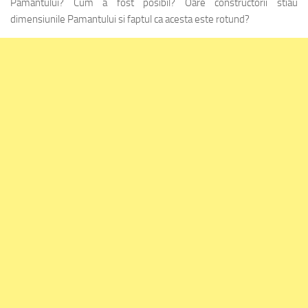
Pamantului? Cum a fost posibil? Oare constructorii stiau
dimensiunile Pamantului si faptul ca acesta este rotund?