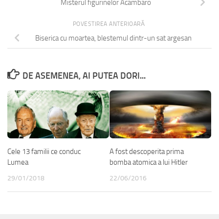
Misterul figurinelor Acambaro
POVESTIREA ANTERIOARĂ
Biserica cu moartea, blestemul dintr-un sat argesan
DE ASEMENEA, AI PUTEA DORI...
Cele 13 familii ce conduc
A fost descoperita prima
Lumea
bomba atomica a lui Hitler
29/01/2018
22/06/2016