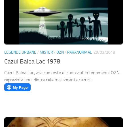
LEGENDE URBANE
/
MISTER
/
OZN
/
PARANORMAL
29/03/2018
Cazul Balea Lac 1978
Cazul Balea Lac, asa cum este el cunoscut in fenomenul OZN,
reprezinta unul dintre cele mai socante cazuri...