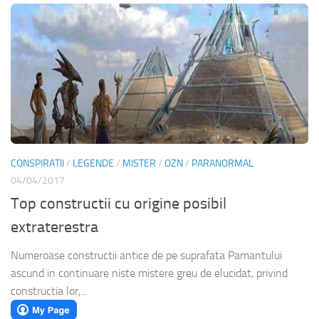
CONSPIRATII
/
LEGENDE
/
MISTER
/
OZN
/
PARANORMAL
04/04/2017
Top constructii cu origine posibil
extraterestra
Numeroase constructii antice de pe suprafata Pamantului
ascund in continuare niste mistere greu de elucidat, privind
constructia lor,...