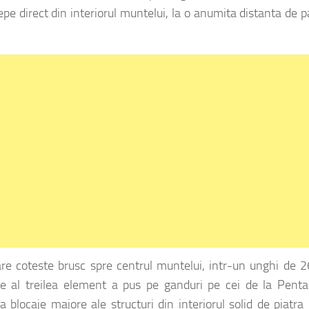
epe direct din interiorul muntelui, la o anumita distanta de 
care coteste brusc spre centrul muntelui, intr-un unghi de 
 de al treilea element a pus pe ganduri pe cei de la Penta
 blocaje majore ale structuri din interiorul solid de piatra