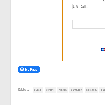
Etichete:
bucegi
carpati
mason
pentagon
Romania
sec