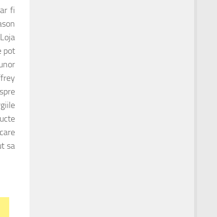
ar fi
mason
 Loja
e pot
 unor
ffrey
espre
giile
ducte
 care
ut sa