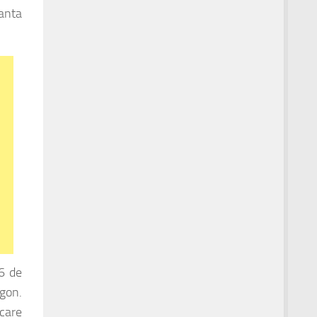
panta
26 de
gon.
 care