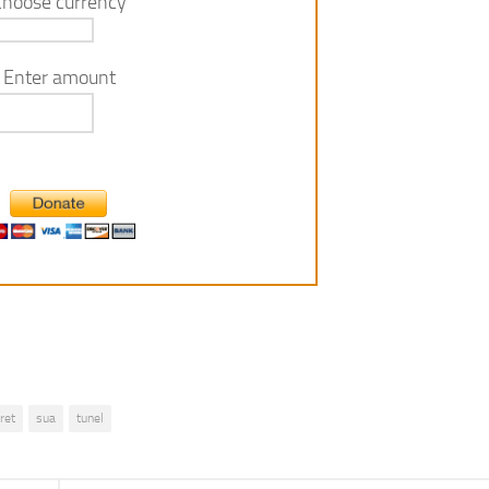
Choose currency
Enter amount
ret
sua
tunel