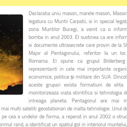
Declaratia uniu mason, marele mason, Massini
legatura cu Muntii Carpatii, si in special lega
zona Muntilor Bucegi, a venit ca o inform
bomba in anul 2003. El sustinea ca are infor
si documente ultrasecrete care provin de la S
Major al Pentagonului, referitor la un loc
Romania. El spune ca grupul Bilderberg
reprezentanti in cele mai importante organ
economice, politice și militare din SUA. Dinco
aceste grupari exista formatiuni de elita 
monitorizeaza viata stiintifica si tehnologia 
intreaga planeta. Pentagonul are mai m
mai multi sateliti geostationari de inalta tehnologie. Unul d
i pe cea a undelor de forma, a reperat in anul 2002 o stru
imul rand, a identificat un spatiul gol in interiorul muntelui,