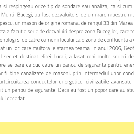
a si respingeau orice tip de sondare sau analiza, ca si cum 
 de Muntii Bucegi, au fost dezvaluite si de un mare maestru 
pescu, un mason de origine romana, de rangul 33 din Marea
esta a facut o serie de dezvaluiri despre zona Bucegilor, care t
nologi si de catre oamenii locului ca o zona de confluenta a
ntat un loc care multora le starnea teama. In anul 2006, Geo
l secret destinat elitei Lumii, a lasat mai multe scrieri d
 care se pare ca duc catre un panou de siguranta pentru ener
ar fi bine canalizate de masoni, prin intermediul unor con
urtcircuitarea conductelor energetice, civilizatiile avansate
t un panou de sigurante. Dacii au fost un popor care au sti
lui decedat.