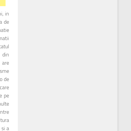
, in
ta de
atie
matii
tatul
 din
 are
isme
lo de
care
de pe
ulte
intre
ctura
 si a