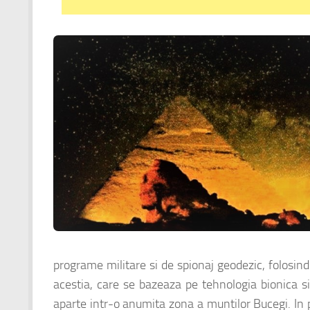
programe militare si de spionaj geodezic, folosind 
acestia, care se bazeaza pe tehnologia bionica s
aparte intr-o anumita zona a muntilor Bucegi. In pr