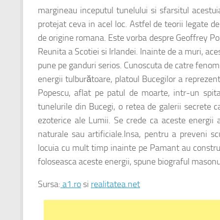
margineau inceputul tunelului si sfarsitul acestui
protejat ceva in acel loc. Astfel de teorii legate
de origine romana. Este vorba despre Geoffrey Po
Reunita a Scotiei si Irlandei. Inainte de a muri, ac
pune pe ganduri serios. Cunoscuta de catre fenome
energii tulburătoare, platoul Bucegilor a repreze
Popescu, aflat pe patul de moarte, intr-un spita
tunelurile din Bucegi, o retea de galerii secrete
ezoterice ale Lumii. Se crede ca aceste energii 
naturale sau artificiale.Insa, pentru a preveni sc
locuia cu mult timp inainte pe Pamant au construi
foloseasca aceste energii, spune biograful masonu
Sursa:
a1.ro
si
realitatea.net