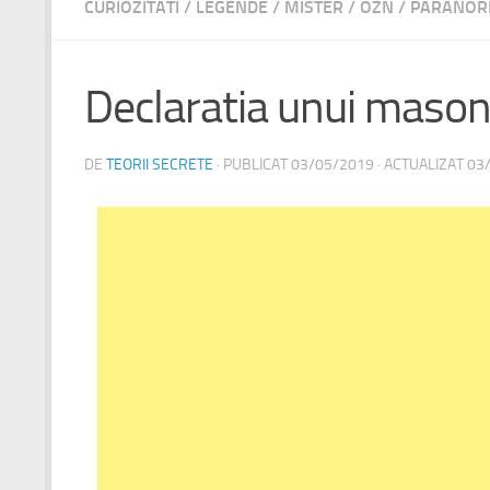
CURIOZITATI
/
LEGENDE
/
MISTER
/
OZN
/
PARANOR
Declaratia unui mason
DE
TEORII SECRETE
· PUBLICAT
03/05/2019
· ACTUALIZAT
03