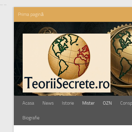
...
...
Prima pagină
Skip to content
Acasa
News
Istorie
Mister
OZN
Conspi
Biografie