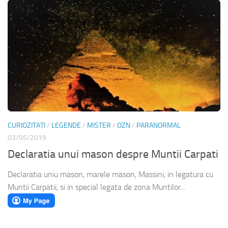
CURIOZITATI
/
LEGENDE
/
MISTER
/
OZN
/
PARANORMAL
03/05/2019
Declaratia unui mason despre Muntii Carpati
Declaratia uniu mason, marele mason, Massini, in legatura cu
Muntii Carpatii, si in special legata de zona Muntilor...