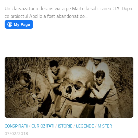
Un clarvazator a descris viata pe Marte la solicitarea CIA. Dupa
ce proiectul Apollo a fost abandonat de...
CONSPIRATII
/
CURIOZITATI
/
ISTORIE
/
LEGENDE
/
MISTER
07/02/2018