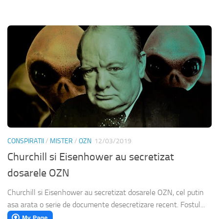
CONSPIRATII
/
MISTER
/
OZN
12/03/2019
Churchill si Eisenhower au secretizat
dosarele OZN
Churchill si Eisenhower au secretizat dosarele OZN, cel putin
asa arata o serie de documente desecretizare recent. Fostul...