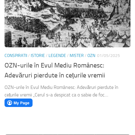
CONSPIRATII
/
ISTORIE
/
LEGENDE
/
MISTER
/
OZN
01/05/2025
OZN-urile în Evul Mediu Românesc:
Adevăruri pierdute în cețurile vremii
OZN-urile în Evul Mediu Românesc: Adevăruri pierdute în
cețurile vremii „Cerul s-a despicat ca o sabie de foc....