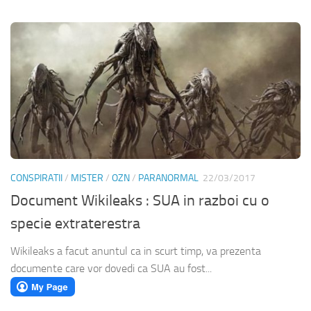
CONSPIRATII
/
MISTER
/
OZN
/
PARANORMAL
22/03/2017
Document Wikileaks : SUA in razboi cu o
specie extraterestra
Wikileaks a facut anuntul ca in scurt timp, va prezenta
documente care vor dovedi ca SUA au fost...