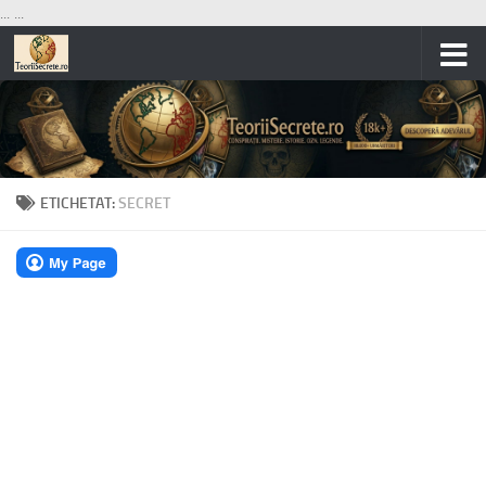
...
...
Skip to content
ETICHETAT:
SECRET