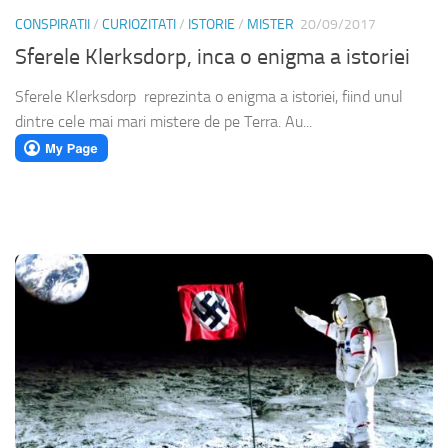
CONSPIRATII
/
CURIOZITATI
/
ISTORIE
/
MISTER
20/09/2017
Sferele Klerksdorp, inca o enigma a istoriei
Sferele Klerksdorp reprezinta o enigma a istoriei, fiind unul
dintre cele mai mari mistere de pe Terra. Au...