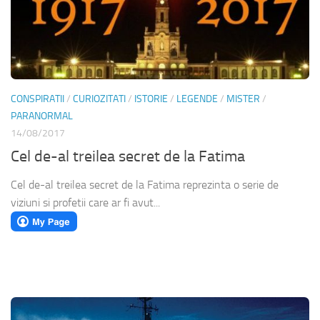
CONSPIRATII
/
CURIOZITATI
/
ISTORIE
/
LEGENDE
/
MISTER
/
PARANORMAL
14/08/2017
Cel de-al treilea secret de la Fatima
Cel de-al treilea secret de la Fatima reprezinta o serie de
viziuni si profetii care ar fi avut...