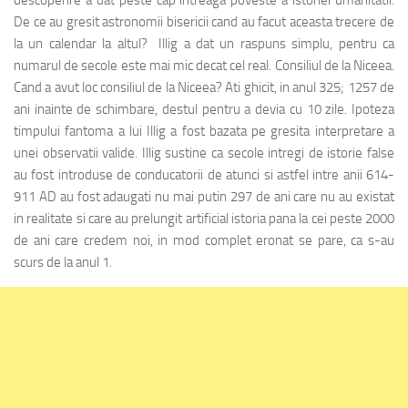
De ce au gresit astronomii bisericii cand au facut aceasta trecere de
la un calendar la altul? Illig a dat un raspuns simplu, pentru ca
numarul de secole este mai mic decat cel real. Consiliul de la Niceea.
Cand a avut loc consiliul de la Niceea? Ati ghicit, in anul 325; 1257 de
ani inainte de schimbare, destul pentru a devia cu 10 zile. Ipoteza
timpului fantoma a lui Illig a fost bazata pe gresita interpretare a
unei observatii valide. Illig sustine ca secole intregi de istorie false
au fost introduse de conducatorii de atunci si astfel intre anii 614-
911 AD au fost adaugati nu mai putin 297 de ani care nu au existat
in realitate si care au prelungit artificial istoria pana la cei peste 2000
de ani care credem noi, in mod complet eronat se pare, ca s-au
scurs de la anul 1.