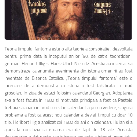
Teoria timpului fantoma este o alta teorie a conspiratiei, dezvoltata
pentru prima data la inceputul anilor ’90, de catre teoreticienii
germani Heribert Illig si Hans-Ulrich Niemitz. Acestia au incercat sa
demonstreze ca anumite evenimente din istoria omenirii au fost
inventate de Biserica Catolica. „Teoria timpului fantoma” este o
incercare de a demonstra ca istoria a fost falsificata in mod
grosolan. In ziua de astazi folosim calendarul Georgian. Adoptarea
s-a a fost facuta in 1582 si motivatia principala a fost ca Pastele
trebuia sa apara in mod corect in calendar. La prima vedere, singura
problema a fost ca acest nou calendar a deviat timpul cu doar 10
zile. Heribert Illig a analizat cei 1582 de ani din calendarul Iulian si a
ajuns la concluzia ca eroarea era de fapt de 13 zile. Aceasta
descoperire a dat peste cap intreaga poveste a istoriei umanitatii.