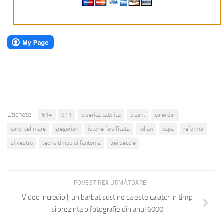
Etichete:
614
911
biserica catolica
bizant
calendar
carol cel mare
gregorian
istorie falsificata
iulian
papa
reforma
silvestru
teoria timpului fantoma
trei secole
POVESTIREA URMĂTOARE
Video incredibil, un barbat sustine ca este calator in timp
si prezinta o fotografie din anul 6000