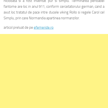
niciodata si a fost inventat pur si simplu. Terminarea perioadei
fantome are loc in anul 911, conform cercetatorului german, cand a
avut loc tratatul de pace intre ducele viking Rollo si regele Carol cel
Simplu, prin care Normandia apartinea normanzilor.
articol preluat de pe
efemeride.ro