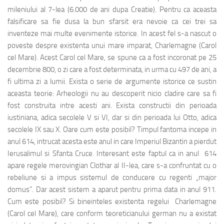
mileniului al 7-lea (6.000 de ani dupa Creatie). Pentru ca aceasta
falsificare sa fie dusa la bun sfarsit era nevoie ca cei trei sa
inventeze mai multe evenimente istorice. In acest fel s-a nascut o
poveste despre existenta unui mare imparat, Charlemagne (Carol
cel Mare). Acest Carol cel Mare, se spune ca a fost incoronat pe 25
decembrie 800, o zi care a fost determinata, in urma cu 497 de ani, a
fi ultima zi a lumii. Exista o serie de argumente istorice ce sustin
aceasta teorie: Arheologii nu au descoperit nicio cladire care sa fi
fost construita intre acesti ani. Exista constructii din perioada
iustiniana, adica secolele V si VI, dar si din perioada lui Otto, adica
secolele IX sau X. Oare cum este posibil? Timpul fantoma incepe in
anul 614, intrucat acesta este anul in care Imperiul Bizantin a pierdut
Ierusalimul si Sfanta Cruce. Interesant este faptul ca in anul 614
apare regele merovingian Clothar al II-lea, care s-a confruntat cu o
rebeliune si a impus sistemul de conducere cu regenti „major
domus”. Dar acest sistem a aparut pentru prima data in anul 911.
Cum este posibil? Si bineinteles existenta regelui Charlemagne
(Carol cel Mare), care conform teoreticianului german nu a existat