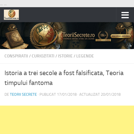
...
...
Skip to content
CONSPIRATII
/
CURIOZITATI
/
ISTORIE
/
LEGENDE
Istoria a trei secole a fost falsificata, Teoria
timpului fantoma
DE
TEORII SECRETE
· PUBLICAT
17/01/2018
· ACTUALIZAT
20/01/2018