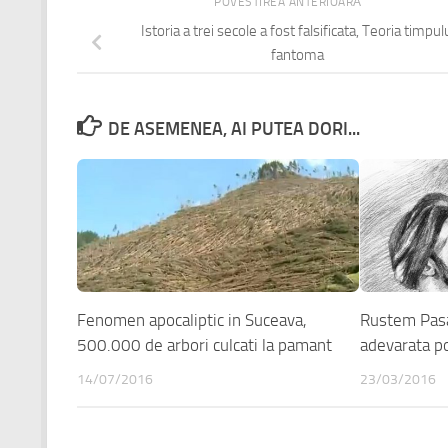
POVESTIREA ANTERIOARĂ
Istoria a trei secole a fost falsificata, Teoria timpul
fantoma
DE ASEMENEA, AI PUTEA DORI...
Fenomen apocaliptic in Suceava,
Rustem Pasa
500.000 de arbori culcati la pamant
adevarata p
14/07/2016
23/03/2016