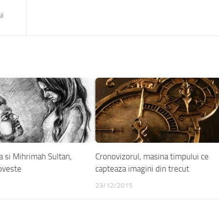
ui
 si Mihrimah Sultan,
Cronovizorul, masina timpului ce
oveste
capteaza imagini din trecut
23/12/2015