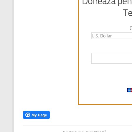
Doneaza pent
Te