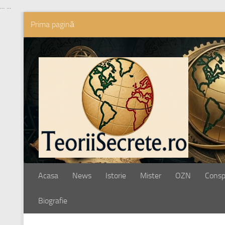
...
...
Prima pagină
Skip to content
Acasa
News
Istorie
Mister
OZN
Conspi
Biografie