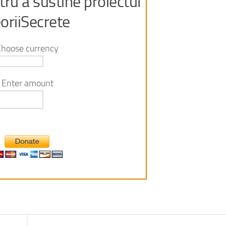
ru a sustine proiectul
oriiSecrete
Choose currency
Enter amount