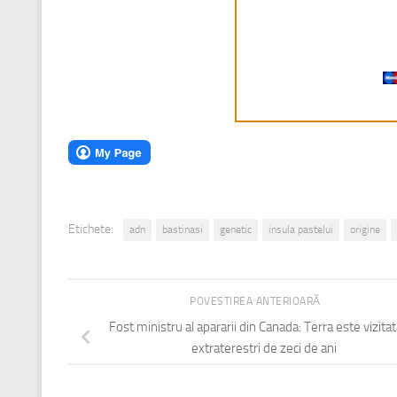
Etichete:
adn
bastinasi
genetic
insula pastelui
origine
POVESTIREA ANTERIOARĂ
Fost ministru al apararii din Canada: Terra este vizita
extraterestri de zeci de ani