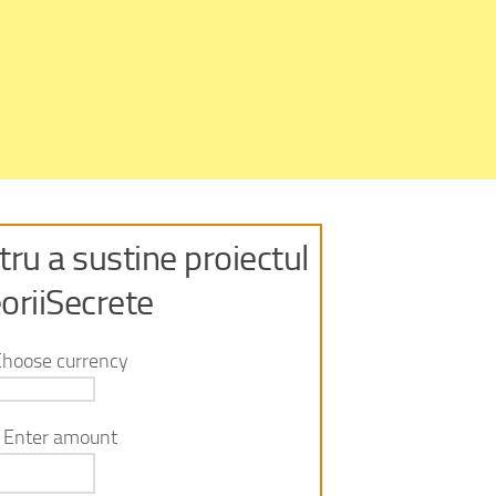
ru a sustine proiectul
oriiSecrete
Choose currency
Enter amount