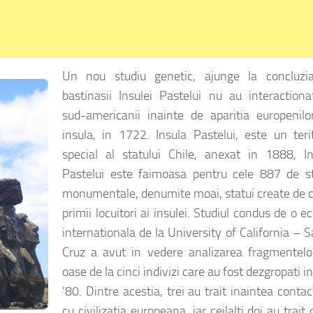
Un nou studiu genetic, ajunge la concluzi
bastinasii Insulei Pastelui nu au interactiona
sud-americanii inainte de aparitia europenilo
insula, in 1722. Insula Pastelui, este un teri
special al statului Chile, anexat in 1888, In
Pastelui este faimoasa pentru cele 887 de st
monumentale, denumite moai, statui create de c
primii locuitori ai insulei. Studiul condus de o e
internationala de la University of California – 
Cruz a avut in vedere analizarea fragmentelo
oase de la cinci indivizi care au fost dezgropati in
’80. Dintre acestia, trei au trait inaintea contac
cu civilizatia europeana, iar ceilalti doi au trait