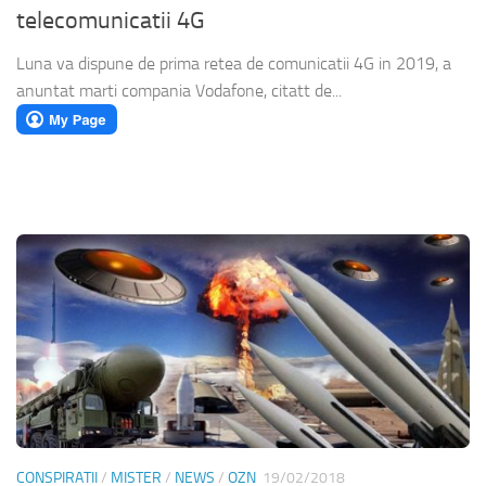
telecomunicatii 4G
Luna va dispune de prima retea de comunicatii 4G in 2019, a
anuntat marti compania Vodafone, citatt de...
CONSPIRATII
/
MISTER
/
NEWS
/
OZN
19/02/2018