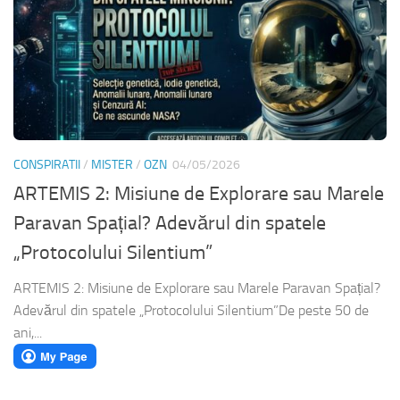
CONSPIRATII
/
MISTER
/
OZN
04/05/2026
ARTEMIS 2: Misiune de Explorare sau Marele
Paravan Spațial? Adevărul din spatele
„Protocolului Silentium”
ARTEMIS 2: Misiune de Explorare sau Marele Paravan Spațial?
Adevărul din spatele „Protocolului Silentium”​De peste 50 de
ani,...