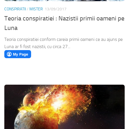
CONSPIRATII
/
MISTER
13/09/2017
Teoria conspiratiei : Nazistii primii oameni pe
Luna
Teoria conspiratiei conform careia primii oameni ce au ajuns pe
Luna ar fi fost nazistii, cu circa 27...