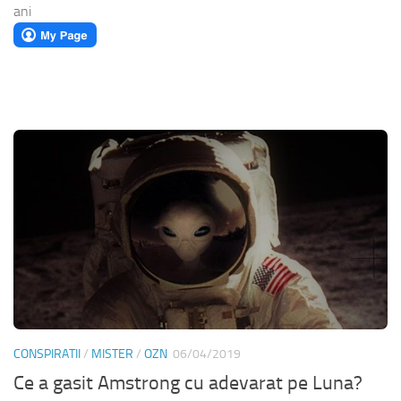
ani
CONSPIRATII
/
MISTER
/
OZN
06/04/2019
Ce a gasit Amstrong cu adevarat pe Luna?