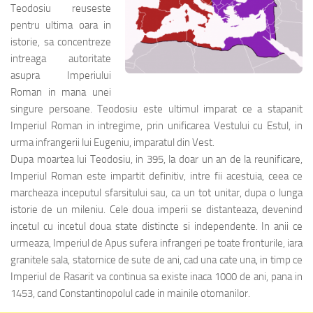
Teodosiu reuseste
pentru ultima oara in
istorie, sa concentreze
intreaga autoritate
asupra Imperiului
Roman in mana unei
singure persoane. Teodosiu este ultimul imparat ce a stapanit
Imperiul Roman in intregime, prin unificarea Vestului cu Estul, in
urma infrangerii lui Eugeniu, imparatul din Vest.
Dupa moartea lui Teodosiu, in 395, la doar un an de la reunificare,
Imperiul Roman este impartit definitiv, intre fii acestuia, ceea ce
marcheaza inceputul sfarsitului sau, ca un tot unitar, dupa o lunga
istorie de un mileniu. Cele doua imperii se distanteaza, devenind
incetul cu incetul doua state distincte si independente. In anii ce
urmeaza, Imperiul de Apus sufera infrangeri pe toate fronturile, iara
granitele sala, statornice de sute de ani, cad una cate una, in timp ce
Imperiul de Rasarit va continua sa existe inaca 1000 de ani, pana in
1453, cand Constantinopolul cade in mainile otomanilor.