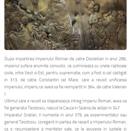
Dupa impartirea Imperiului Roman de catre Diocletian in anul 286,
imperiul sufera anumite convulsii, ce culmineaza cu unele razboaie
civile, intre Vest si Est, pentru suprematie, cum a fost si cel castigat
in 313, de catre Constantin cel Mare, care a reusit unificarea
imperiului, imperiu ce avea sa fie reimpartit in 364, de catre Valerian
I.
Ultimul care a reusit sa stapaneasca intreg Imperiu Roman, avea sa
fie generalul Teodosiu, nascut la Cauca in Spania de astazi in 347.
Imparatul Gratian, il numeste in anul 379, pe experimentatul sau
general Teodosiu, coregent in partea de rasarit a Imperiului Roman,
ca o recunoastere a meritelor sale, ce le avusese in luptele si