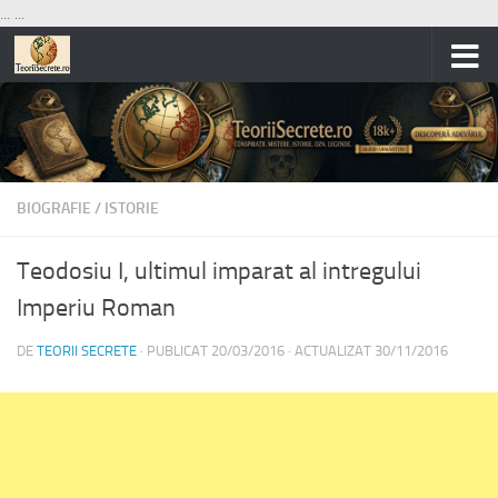
...
...
Skip to content
BIOGRAFIE
/
ISTORIE
Teodosiu I, ultimul imparat al intregului
Imperiu Roman
DE
TEORII SECRETE
· PUBLICAT
20/03/2016
· ACTUALIZAT
30/11/2016