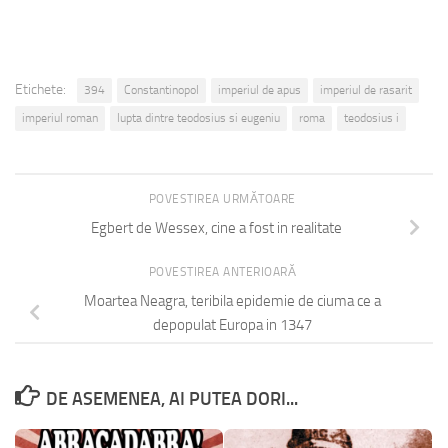
Etichete:
394
Constantinopol
imperiul de apus
imperiul de rasarit
imperiul roman
lupta dintre teodosius si eugeniu
roma
teodosius i
POVESTIREA URMĂTOARE
Egbert de Wessex, cine a fost in realitate
POVESTIREA ANTERIOARĂ
Moartea Neagra, teribila epidemie de ciuma ce a
depopulat Europa in 1347
DE ASEMENEA, AI PUTEA DORI...