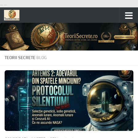
...
...
Skip to content
TEORII SECRETE
BLOG