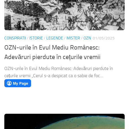
CONSPIRATII
/
ISTORIE
/
LEGENDE
/
MISTER
/
OZN
01/05/2025
OZN-urile în Evul Mediu Românesc:
Adevăruri pierdute în cețurile vremii
OZN-urile în Evul Mediu Românesc: Adevăruri pierdute în
cețurile vremii „Cerul s-a despicat ca o sabie de foc....