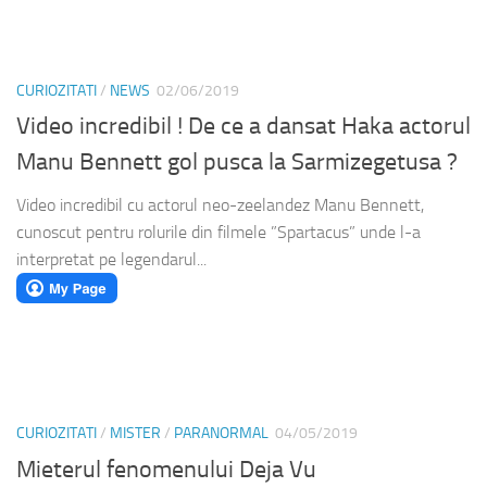
CURIOZITATI
/
NEWS
02/06/2019
Video incredibil ! De ce a dansat Haka actorul
Manu Bennett gol pusca la Sarmizegetusa ?
Video incredibil cu actorul neo-zeelandez Manu Bennett,
cunoscut pentru rolurile din filmele ”Spartacus” unde l-a
interpretat pe legendarul...
CURIOZITATI
/
MISTER
/
PARANORMAL
04/05/2019
Mieterul fenomenului Deja Vu