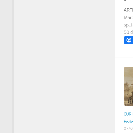
ARTE
Mare
spat
50 de
CURI
PAR
07/0