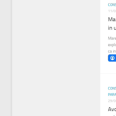
CONS
11/0
Mar
in 
Mare
expl
ca in
CONS
PAR
29/0
Avo