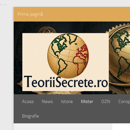
...
...
Prima pagină
Skip to content
Acasa
News
Istorie
Mister
OZN
Conspi
Biografie