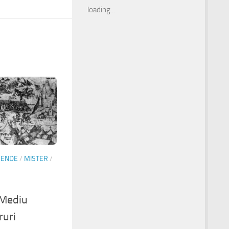
loading...
GENDE
/
MISTER
/
 Mediu
uri