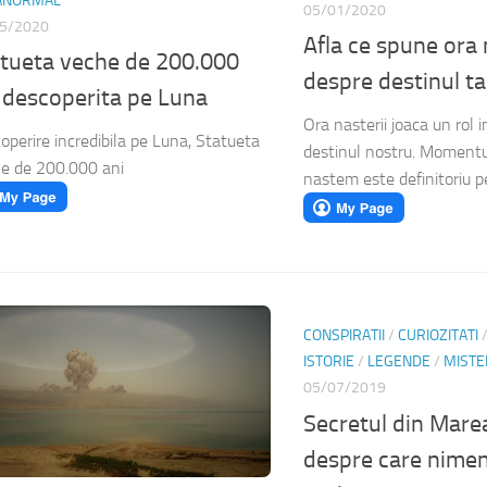
ANORMAL
05/01/2020
5/2020
Afla ce spune ora 
tueta veche de 200.000
despre destinul t
 descoperita pe Luna
Ora nasterii joaca un rol 
operire incredibila pe Luna, Statueta
destinul nostru. Momentu
e de 200.000 ani
nastem este definitoriu pe
CONSPIRATII
/
CURIOZITATI
ISTORIE
/
LEGENDE
/
MISTE
05/07/2019
Secretul din Mare
despre care nimen