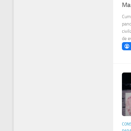
Mar
Cum 
pand
civil
de ev
CONS