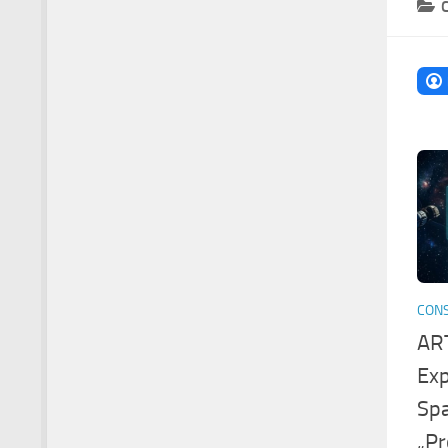
CONS
ART
Exp
Spa
„Pr