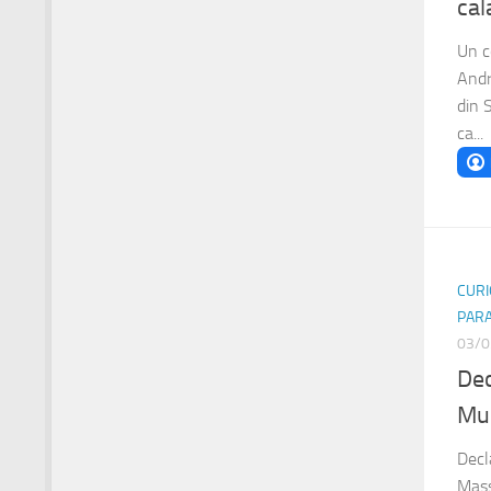
cal
Un c
Andr
din 
ca...
CURI
PAR
03/0
Dec
Mun
Decl
Massi