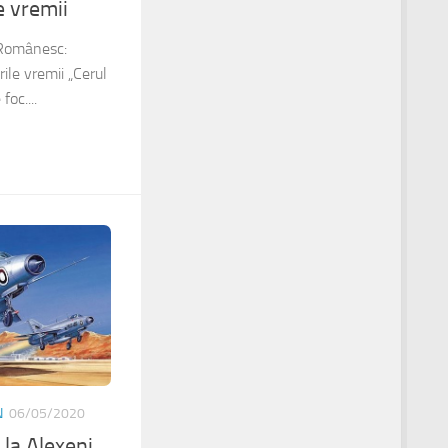
e vremii
 Românesc:
rile vremii „Cerul
foc....
N
06/05/2020
la Alexeni