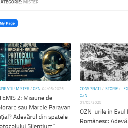
CATEGORIE:
MISTER
PIRATII
/
MISTER
/
OZN
04/05/2026
CONSPIRATII
/
ISTORIE
/
LE
OZN
EMIS 2: Misiune de
01/05/2025
lorare sau Marele Paravan
OZN-urile în Evul
țial? Adevărul din spatele
Românesc: Adevăr
otocolului Silentium”