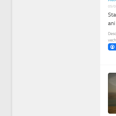
PAR
05/0
Sta
ani
Desc
vech