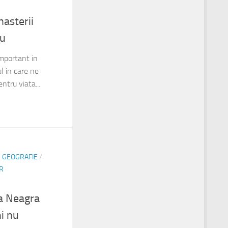
nasterii
au
important in
l in care ne
ntru viata...
/
GEOGRAFIE
/
R
a Neagra
i nu