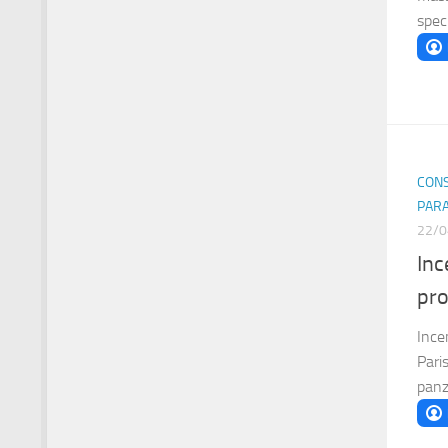
spec
CONS
PAR
22/0
Inc
pro
Ince
Paris
panz