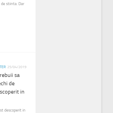
de stiinta. Dar
TER
25/04/2019
rebuii sa
echi de
scoperit in
st descoperit in