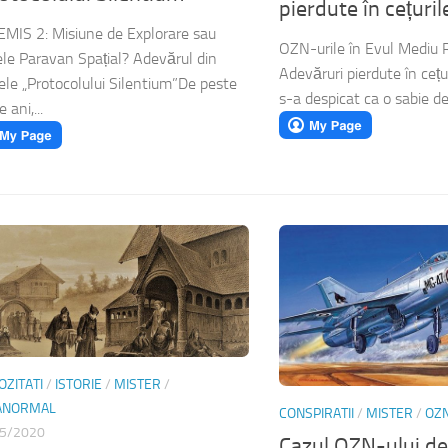
pierdute în cețuril
MIS 2: Misiune de Explorare sau
OZN-urile în Evul Mediu
le Paravan Spațial? Adevărul din
Adevăruri pierdute în cețu
ele „Protocolului Silentium”​De peste
s-a despicat ca o sabie de 
 ani,...
OZITATI
/
ISTORIE
/
MISTER
/
ANORMAL
CONSPIRATII
/
MISTER
/
OZ
5/2020
Cazul OZN-ului de 