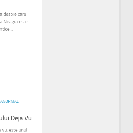
a despre care
ea Neagra este
tice....
RANORMAL
lui Deja Vu
 vu, este unul