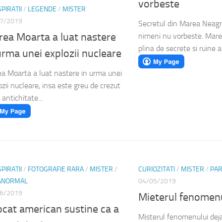
vorbeste
PIRATII
/
LEGENDE
/
MISTER
7/2019
Secretul din Marea Neagr
ea Moarta a luat nastere
nimeni nu vorbeste. Mar
plina de secrete si ruine an
urma unei explozii nucleare
a Moarta a luat nastere in urma unei
ozii nucleare, insa este greu de crezut
 antichitate...
PIRATII
/
FOTOGRAFIE RARA
/
MISTER
/
CURIOZITATI
/
MISTER
/
PA
ANORMAL
04/05/2019
6/2019
Mieterul fenomenu
cat american sustine ca a
Misterul fenomenului deja