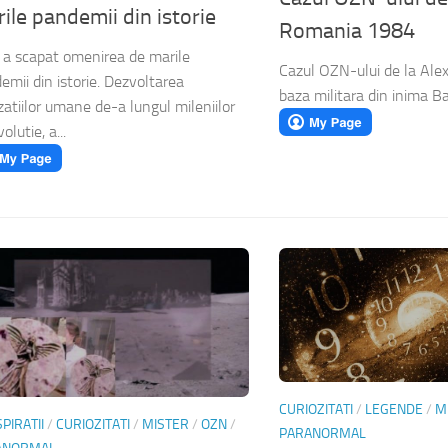
ile pandemii din istorie
Romania 1984
a scapat omenirea de marile
Cazul OZN-ului de la Ale
emii din istorie. Dezvoltarea
baza militara din inima B
izatiilor umane de-a lungul mileniilor
olutie, a...
CURIOZITATI
/
LEGENDE
/
M
PIRATII
/
CURIOZITATI
/
MISTER
/
OZN
/
PARANORMAL