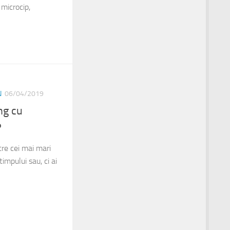
 microcip,
N
06/04/2019
ng cu
?
tre cei mai mari
timpului sau, ci ai