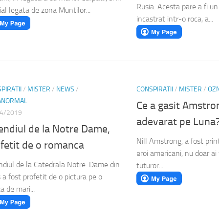
Rusia. Acesta pare a fi un
ial legata de zona Muntilor...
incastrat intr-o roca, a...
PIRATII
/
MISTER
/
NEWS
/
CONSPIRATII
/
MISTER
/
OZ
ANORMAL
Ce a gasit Amstro
4/2019
adevarat pe Luna
endiul de la Notre Dame,
Nill Amstrong, a fost prin
fetit de o romanca
eroi americani, nu doar ai 
ndiul de la Catedrala Notre-Dame din
tuturor...
 a fost profetit de o pictura pe o
a de mari...