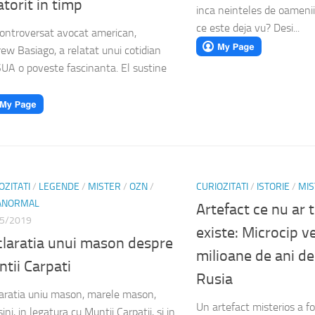
atorit in timp
inca neinteles de oamenii 
ce este deja vu? Desi...
ontroversat avocat american,
ew Basiago, a relatat unui cotidian
SUA o poveste fascinanta. El sustine
OZITATI
/
LEGENDE
/
MISTER
/
OZN
/
CURIOZITATI
/
ISTORIE
/
MIS
ANORMAL
Artefact ce nu ar t
5/2019
existe: Microcip v
laratia unui mason despre
milioane de ani de
tii Carpati
Rusia
aratia uniu mason, marele mason,
Un artefact misterios a fo
ni, in legatura cu Muntii Carpatii, si in