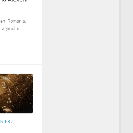
xeni Romania,
araganului
ISTER
/