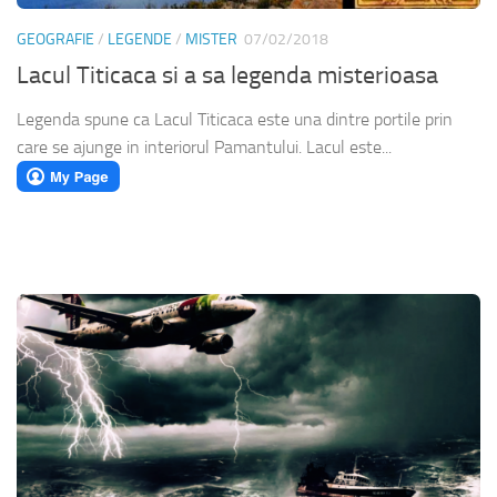
GEOGRAFIE
/
LEGENDE
/
MISTER
07/02/2018
Lacul Titicaca si a sa legenda misterioasa
Legenda spune ca Lacul Titicaca este una dintre portile prin
care se ajunge in interiorul Pamantului. Lacul este...