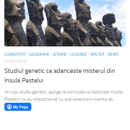
CURIOZITATI
/
GEOGRAFIE
/
ISTORIE
/
LEGENDE
/
MISTER
/
NEWS
11/01/2018
Studiul genetic ce adanceste misterul din
Insula Pastelui
Un nou studiu genetic, ajunge la concluzia ca bastinasii Insulei
Pastelui nu au interactionat cu sud-americanii inainte de...