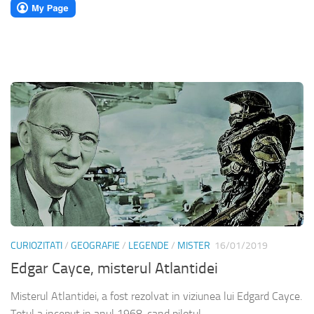
CURIOZITATI
/
GEOGRAFIE
/
LEGENDE
/
MISTER
16/01/2019
Edgar Cayce, misterul Atlantidei
Misterul Atlantidei, a fost rezolvat in viziunea lui Edgard Cayce.
Totul a inceput in anul 1968, cand pilotul...