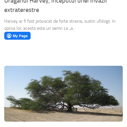
Uraganul Harvey, inceputul unei invazii
extraterestre
Harvey ar fi fost provocat de forte straine, sustin ufologii. In
opinia lor, acesta este un semn ca „a...