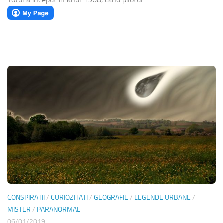
CONSPIRATII
/
CURIOZITATI
/
GEOGRAFIE
/
LEGENDE URBANE
/
MISTER
/
PARANORMAL
06/01/2019