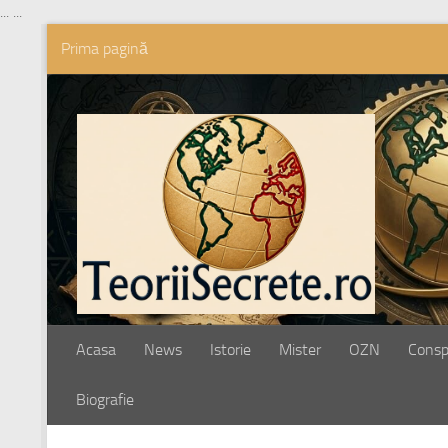
...
...
Prima pagină
Skip to content
Acasa
News
Istorie
Mister
OZN
Conspi
Biografie