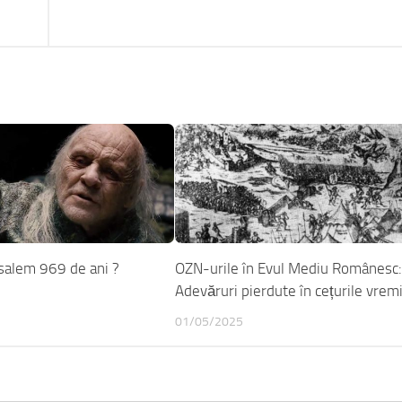
usalem 969 de ani ?
OZN-urile în Evul Mediu Românesc
Adevăruri pierdute în cețurile vremi
01/05/2025