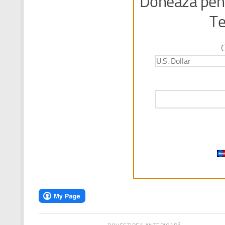
Doneaza pent
Te