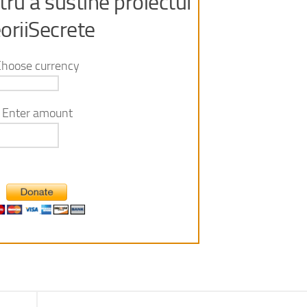
ru a sustine proiectul
oriiSecrete
Choose currency
Enter amount