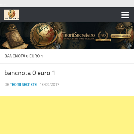
...
...
Skip to content
BANCNOTA 0 EURO 1
bancnota 0 euro 1
DE
TEORII SECRETE
·
13/09/2017