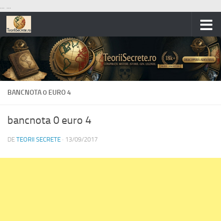
...
...
Skip to content
BANCNOTA 0 EURO 4
bancnota 0 euro 4
DE
TEORII SECRETE
·
13/09/2017