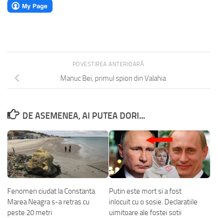
POVESTIREA ANTERIOARĂ
Manuc Bei, primul spion din Valahia
DE ASEMENEA, AI PUTEA DORI...
Fenomen ciudat la Constanta.
Putin este mort si a fost
Marea Neagra s-a retras cu
inlocuit cu o sosie. Declaratiile
peste 20 metri
uimitoare ale fostei sotii