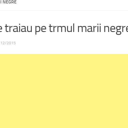
II NEGRE
e traiau pe trmul marii negr
/12/2015