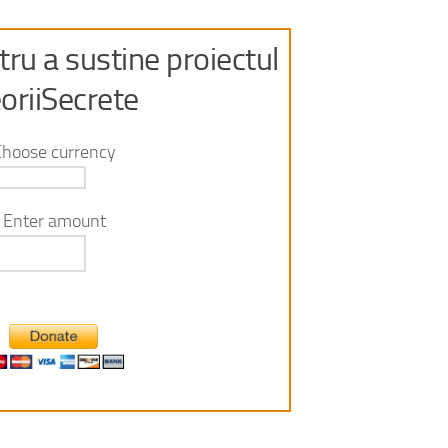
ru a sustine proiectul
oriiSecrete
Choose currency
Enter amount