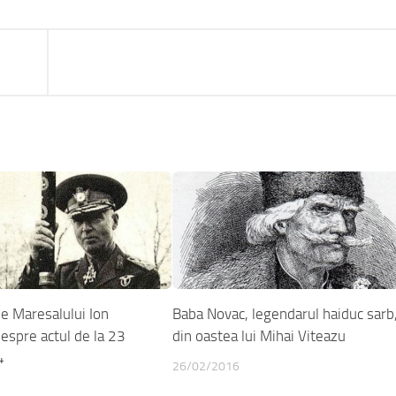
e Maresalului Ion
Baba Novac, legendarul haiduc sarb
espre actul de la 23
din oastea lui Mihai Viteazu
4
26/02/2016