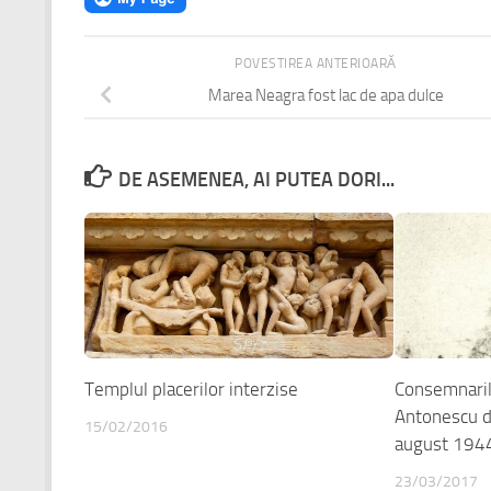
POVESTIREA ANTERIOARĂ
Marea Neagra fost lac de apa dulce
DE ASEMENEA, AI PUTEA DORI...
Templul placerilor interzise
Consemnaril
Antonescu d
15/02/2016
august 194
23/03/2017