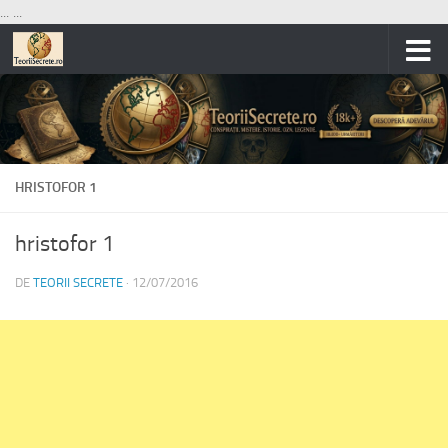
...
...
Skip to content
HRISTOFOR 1
hristofor 1
DE
TEORII SECRETE
·
12/07/2016