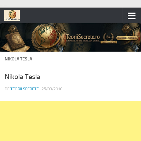
...
...
Skip to content
NIKOLA TESLA
Nikola Tesla
DE
TEORII SECRETE
·
25/03/2016