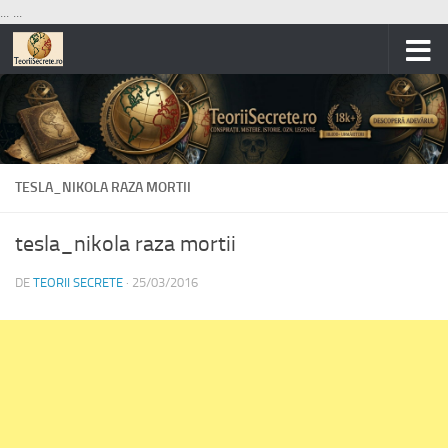
...
...
Skip to content
TESLA_NIKOLA RAZA MORTII
tesla_nikola raza mortii
DE
TEORII SECRETE
·
25/03/2016