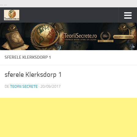
...
...
Skip to content
SFERELE KLERKSDORP 1
sferele Klerksdorp 1
DE
TEORII SECRETE
·
20/09/2017