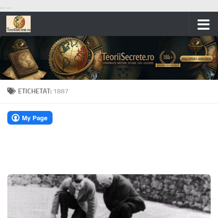
...
...
Skip to content
ETICHETAT:
1887