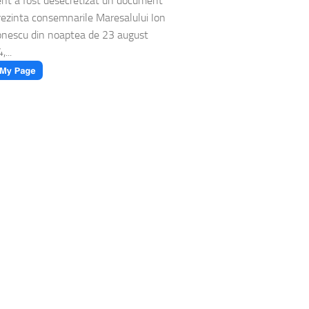
nt a fost desecretizat un document
rezinta consemnarile Maresalului Ion
nescu din noaptea de 23 august
...