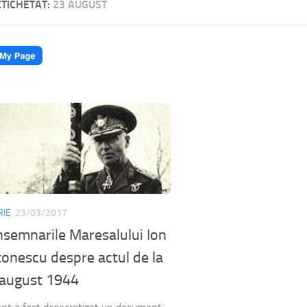
ETICHETAT:
23 AUGUST
RIE
23/03/2017
semnarile Maresalului Ion
onescu despre actul de la
 august 1944