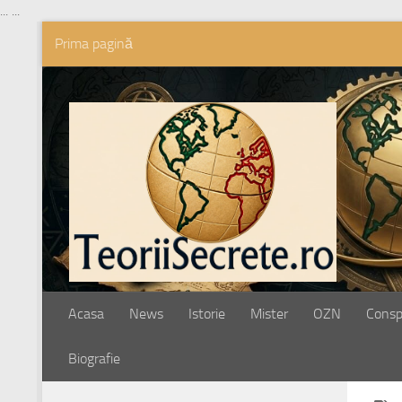
...
...
Prima pagină
Skip to content
Acasa
News
Istorie
Mister
OZN
Conspi
Biografie