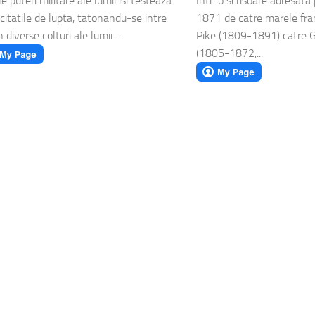
e puteri militare ale lumii isi testeaza
Intr-o scrisoare adresata
citatile de lupta, tatonandu-se intre
1871 de catre marele fr
n diverse colturi ale lumii....
Pike (1809-1891) catre 
(1805-1872,...