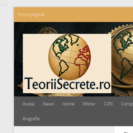
...
...
Prima pagină
Skip to content
Acasa
News
Istorie
Mister
OZN
Conspi
Biografie