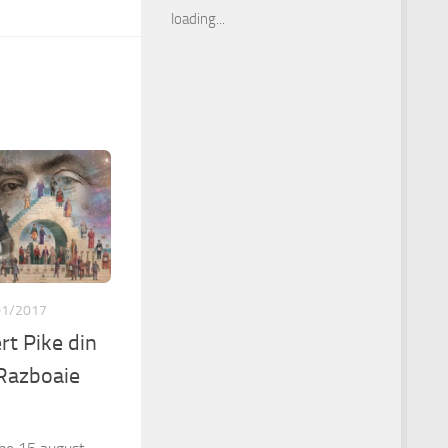
loading...
01/2017
rt Pike din
 Razboaie