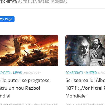
ETICHETAT:
AL TREILEA RAZBOI MONDIAL
PIRATII
/
NEWS
20/09/2017
CONSPIRATII
/
MISTER
07/
ile puteri se pregatesc
Scrisoarea lui Albe
tru un nou Razboi
1871 : „Vor fi trei
ndial
Mondiale”