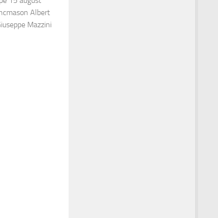
 pe 15 august
ancmason Albert
Giuseppe Mazzini