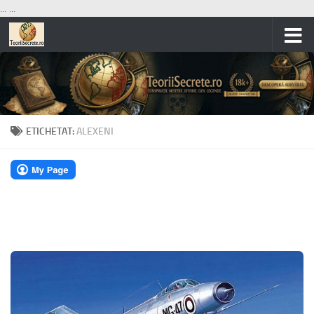
...
...
Skip to content
ETICHETAT:
ALEXENI